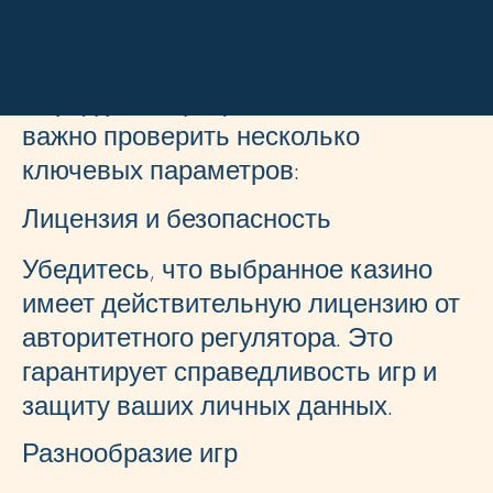
На что обратить внимание
при выборе
Перед регистрацией на любом сайте
важно проверить несколько
ключевых параметров:
Лицензия и безопасность
Убедитесь, что выбранное казино
имеет действительную лицензию от
авторитетного регулятора. Это
гарантирует справедливость игр и
защиту ваших личных данных.
Разнообразие игр