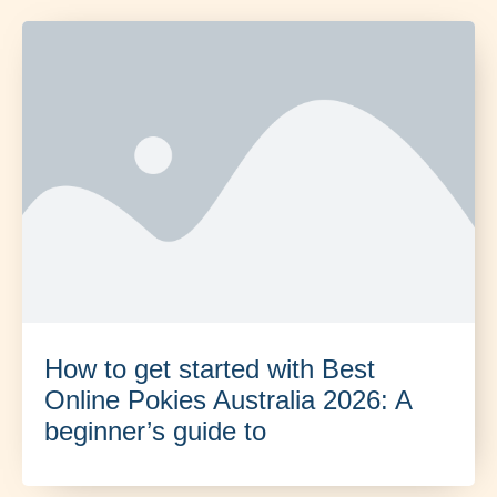
How to get started with Best
Online Pokies Australia 2026: A
beginner’s guide to