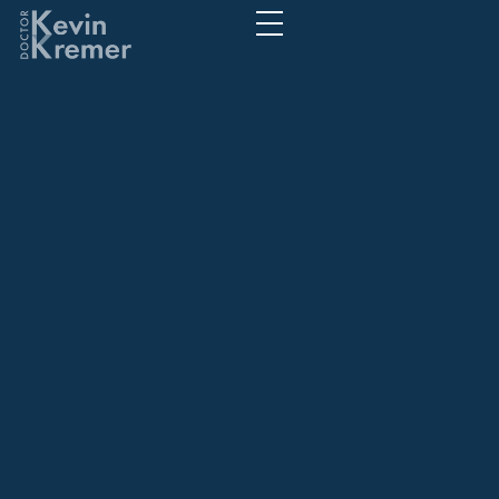
Онлайн казино:
как выбрать
надежную
платформу для
игры
Онлайн казино: как