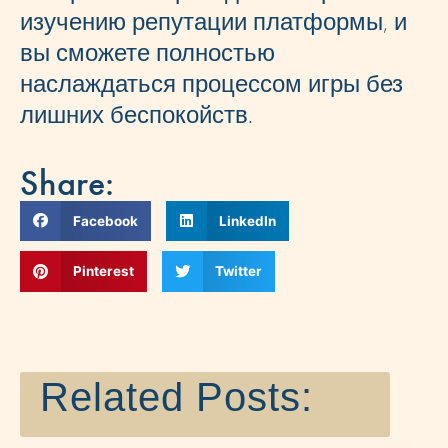
изучению репутации платформы, и
вы сможете полностью
наслаждаться процессом игры без
лишних беспокойств.
Share:
Facebook
LinkedIn
Pinterest
Twitter
Related Posts: