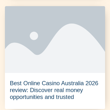
Best Online Casino Australia 2026
review: Discover real money
opportunities and trusted