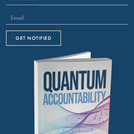
GET NOTIFIED