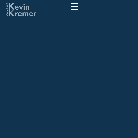
Aplikacja mobilna
MagneticSlots:
optymalizuj swoją
grę na smartfonie
MagneticSlots to innowacyjna aplikacja
mobilna, która rewolucjonizuje sposób, w jaki