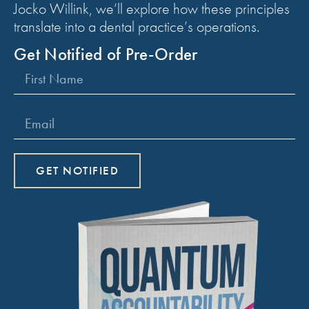
Jocko Willink, we’ll explore how these principles
translate into a dental practice’s operations.
Get Notified of Pre-Order
GET NOTIFIED