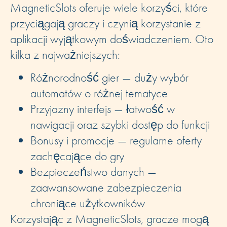
MagneticSlots oferuje wiele korzyści, które
przyciągają graczy i czynią korzystanie z
aplikacji wyjątkowym doświadczeniem. Oto
kilka z najważniejszych:
Różnorodność gier — duży wybór
automatów o różnej tematyce
Przyjazny interfejs — łatwość w
nawigacji oraz szybki dostęp do funkcji
Bonusy i promocje — regularne oferty
zachęcające do gry
Bezpieczeństwo danych —
zaawansowane zabezpieczenia
chroniące użytkowników
Korzystając z MagneticSlots, gracze mogą