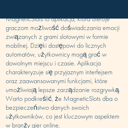
Main Overview
MagneticSlots to aplikacja, która oferuje
graczom możliwość doświadczania emocji
związanych z grami slotowymi w formie
mobilnej. Dzięki dostępowi do licznych
automatów, użytkownicy mogą grać w
dowolnym miejscu i czasie. Aplikacja
charakteryzuje się przyjaznym interfejsem
oraz zaawansowanymi funkcjami, które
umożliwiają lepsze zarządzanie rozgrywką.
Warto podkreślić, że MagneticSlots dba o
bezpieczeństwo danych swoich
użytkowników, co jest kluczowym aspektem
w branży gier online.