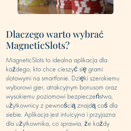
Dlaczego warto wybrać
MagneticSlots?
MagneticSlots to idealna aplikacja dla
każdego, kto chce cieszyć się grami
slotowymi na smartfonie. Dzięki szerokiemu
wyborowi gier, atrakcyjnym bonusom oraz
wysokiemu poziomowi bezpieczeństwa,
użytkownicy z pewnością znajdą coś dla
siebie. Aplikacja jest intuicyjna i przyjazna
dla użytkownika, co sprawia, że każdy