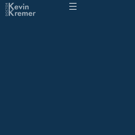
Beginner's Guide
to Playing
Gambling Games
Beginner's Guide to Playing Gambling
Games