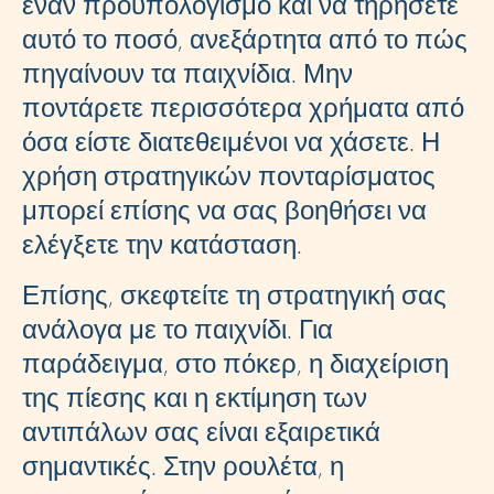
έναν προϋπολογισμό και να τηρήσετε
αυτό το ποσό, ανεξάρτητα από το πώς
πηγαίνουν τα παιχνίδια. Μην
ποντάρετε περισσότερα χρήματα από
όσα είστε διατεθειμένοι να χάσετε. Η
χρήση στρατηγικών πονταρίσματος
μπορεί επίσης να σας βοηθήσει να
ελέγξετε την κατάσταση.
Επίσης, σκεφτείτε τη στρατηγική σας
ανάλογα με το παιχνίδι. Για
παράδειγμα, στο πόκερ, η διαχείριση
της πίεσης και η εκτίμηση των
αντιπάλων σας είναι εξαιρετικά
σημαντικές. Στην ρουλέτα, η