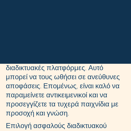
βοηθήσει να αποφύγετε τις παγίδες.
Η κατανόηση της ψυχολογίας πίσω
από τα τυχερά παιχνίδια είναι επίσης
σημαντική. Πολλοί παίκτες
αναπτύσσουν συναισθηματική
σύνδεση με τα παιχνίδια και τις
διαδικτυακές πλατφόρμες. Αυτό
μπορεί να τους ωθήσει σε ανεύθυνες
αποφάσεις. Επομένως, είναι καλό να
παραμείνετε αντικειμενικοί και να
προσεγγίζετε τα τυχερά παιχνίδια με
προσοχή και γνώση.
Επιλογή ασφαλούς διαδικτυακού