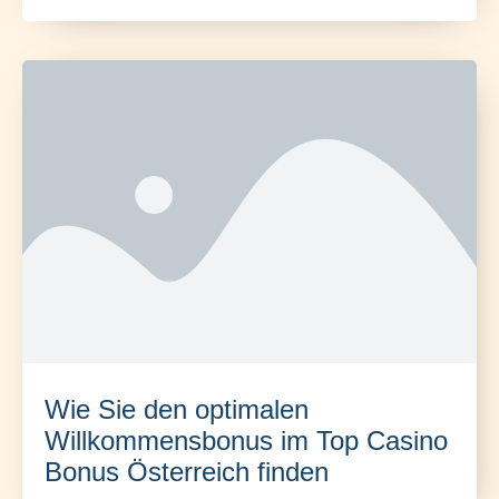
Wie Sie den optimalen
Willkommensbonus im Top Casino
Bonus Österreich finden