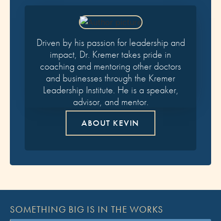
Driven by his passion for leadership and
impact, Dr. Kremer takes pride in
coaching and mentoring other doctors
and businesses through the Kremer
Leadership Institute. He is a speaker,
advisor, and mentor.
ABOUT KEVIN
SOMETHING BIG IS IN THE WORKS