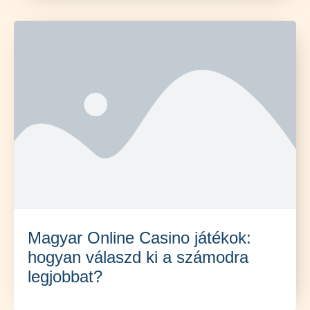
Magyar Online Casino játékok:
hogyan válaszd ki a számodra
legjobbat?