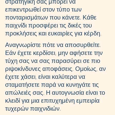
στρατηγική σας μπορεί να
επικεντρωθεί στον τύπο των
πονταρισμάτων που κάνετε. Κάθε
παιχνίδι προσφέρει τις δικές του
προκλήσεις και ευκαιρίες για κέρδη.
Αναγνωρίστε πότε να αποσυρθείτε.
Εάν έχετε κερδίσει, μην αφήσετε την
τύχη σας να σας παρασύρει σε πιο
ριψοκίνδυνες αποφάσεις. Ομοίως, αν
έχετε χάσει, είναι καλύτερα να
σταματήσετε παρά να κυνηγάτε τις
απώλειές σας. Η αυτογνωσία είναι το
κλειδί για μια επιτυχημένη εμπειρία
τυχερών παιχνιδιών.