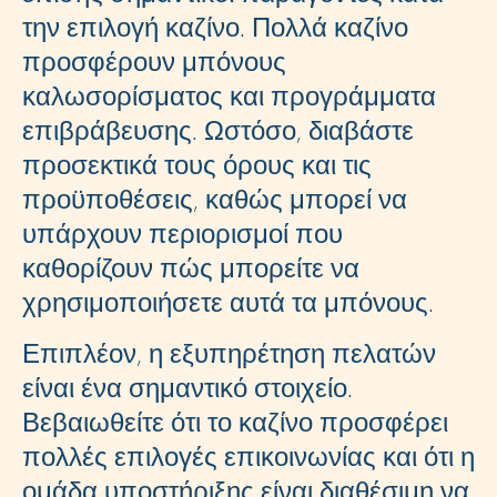
την επιλογή καζίνο. Πολλά καζίνο
προσφέρουν μπόνους
καλωσορίσματος και προγράμματα
επιβράβευσης. Ωστόσο, διαβάστε
προσεκτικά τους όρους και τις
προϋποθέσεις, καθώς μπορεί να
υπάρχουν περιορισμοί που
καθορίζουν πώς μπορείτε να
χρησιμοποιήσετε αυτά τα μπόνους.
Επιπλέον, η εξυπηρέτηση πελατών
είναι ένα σημαντικό στοιχείο.
Βεβαιωθείτε ότι το καζίνο προσφέρει
πολλές επιλογές επικοινωνίας και ότι η
ομάδα υποστήριξης είναι διαθέσιμη να