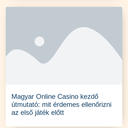
Magyar Online Casino kezdő
útmutató: mit érdemes ellenőrizni
az első játék előtt