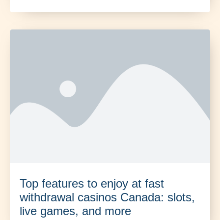
Top features to enjoy at fast
withdrawal casinos Canada: slots,
live games, and more