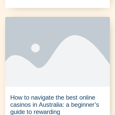
How to navigate the best online
casinos in Australia: a beginner’s
guide to rewarding