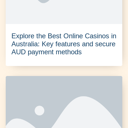
Explore the Best Online Casinos in
Australia: Key features and secure
AUD payment methods