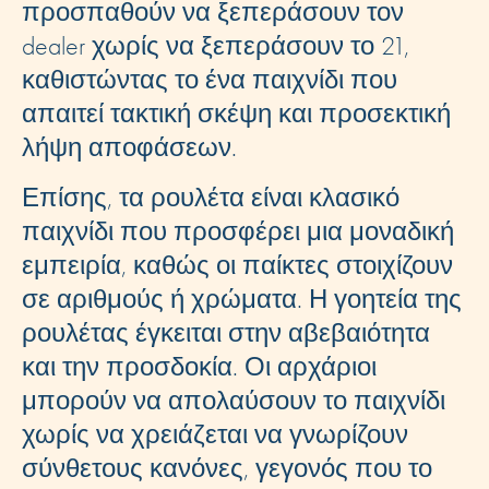
προσπαθούν να ξεπεράσουν τον
dealer χωρίς να ξεπεράσουν το 21,
καθιστώντας το ένα παιχνίδι που
απαιτεί τακτική σκέψη και προσεκτική
λήψη αποφάσεων.
Επίσης, τα ρουλέτα είναι κλασικό
παιχνίδι που προσφέρει μια μοναδική
εμπειρία, καθώς οι παίκτες στοιχίζουν
σε αριθμούς ή χρώματα. Η γοητεία της
ρουλέτας έγκειται στην αβεβαιότητα
και την προσδοκία. Οι αρχάριοι
μπορούν να απολαύσουν το παιχνίδι
χωρίς να χρειάζεται να γνωρίζουν
σύνθετους κανόνες, γεγονός που το