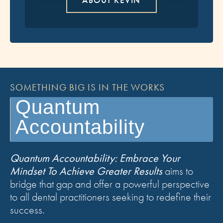
ABOUT KEVIN
SOMETHING BIG IS IN THE WORKS
Quantum
Accountability
Quantum Accountability: Embrace Your
Mindset To Achieve Greater Results
aims to
bridge that gap and offer a powerful perspective
to all dental practitioners seeking to redefine their
success.