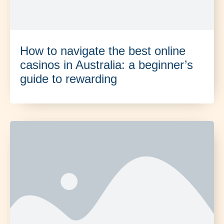
How to navigate the best online
casinos in Australia: a beginner’s
guide to rewarding