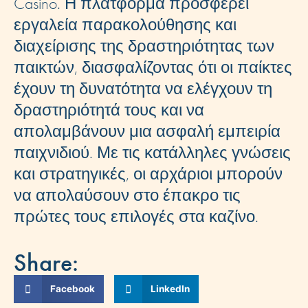
Casino. Η πλατφόρμα προσφέρει
εργαλεία παρακολούθησης και
διαχείρισης της δραστηριότητας των
παικτών, διασφαλίζοντας ότι οι παίκτες
έχουν τη δυνατότητα να ελέγχουν τη
δραστηριότητά τους και να
απολαμβάνουν μια ασφαλή εμπειρία
παιχνιδιού. Με τις κατάλληλες γνώσεις
και στρατηγικές, οι αρχάριοι μπορούν
να απολαύσουν στο έπακρο τις
πρώτες τους επιλογές στα καζίνο.
Share:
Facebook
LinkedIn