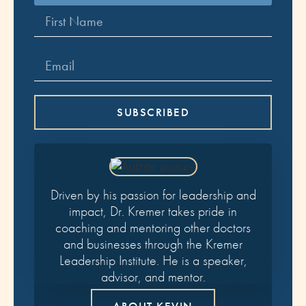
SUBSCRIBED
Driven by his passion for leadership and
impact, Dr. Kremer takes pride in
coaching and mentoring other doctors
and businesses through the Kremer
Leadership Institute. He is a speaker,
advisor, and mentor.