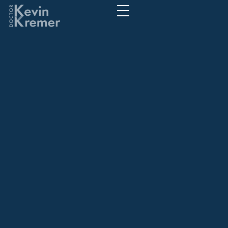
Beginners and
Casinos The
Ultimate Guide to
Your First Choices
Beginners and Casinos The Ultimate Guide
to Your First Choices