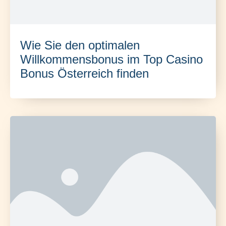
Wie Sie den optimalen
Willkommensbonus im Top Casino
Bonus Österreich finden