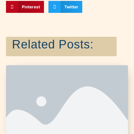
Pinterest
Twitter
Related Posts: