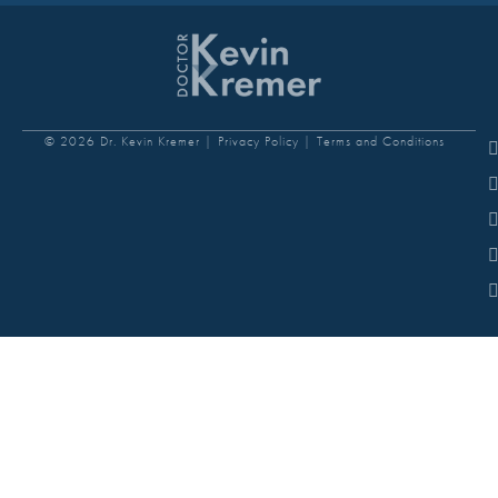
© 2026 Dr. Kevin Kremer |
Privacy Policy |
Terms and Conditions