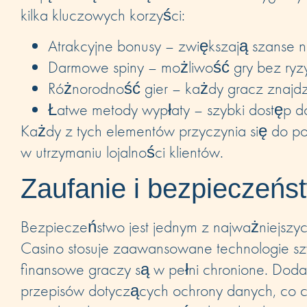
kilka kluczowych korzyści:
Atrakcyjne bonusy – zwiększają szanse n
Darmowe spiny – możliwość gry bez ryzyk
Różnorodność gier – każdy gracz znajdzi
Łatwe metody wypłaty – szybki dostęp d
Każdy z tych elementów przyczynia się do p
w utrzymaniu lojalności klientów.
Zaufanie i bezpieczeń
Bezpieczeństwo jest jednym z najważniejszyc
Casino stosuje zaawansowane technologie sz
finansowe graczy są w pełni chronione. Doda
przepisów dotyczących ochrony danych, co c