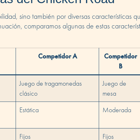
idad, sino también por diversas características qu
inuación, comparamos algunas de estas característ
Competidor A
Competidor
B
Juego de tragamonedas
Juego de
clásico
mesa
Estática
Moderada
Fijos
Fijos