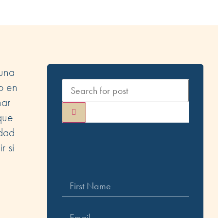
 una
o en
mar
que
idad
r si