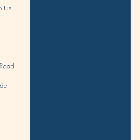
 tus
 Road
 de