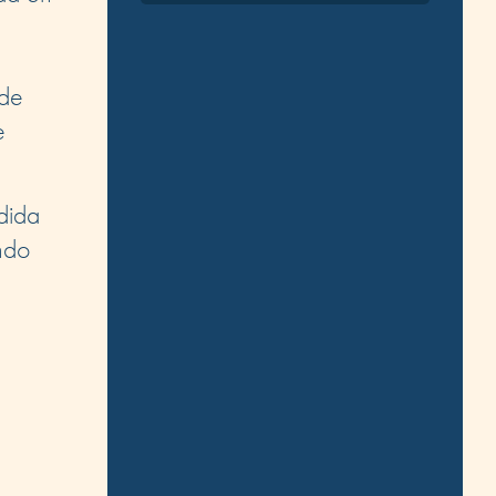
 de
e
edida
ndo