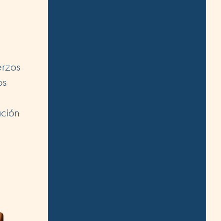
erzos
os
ación