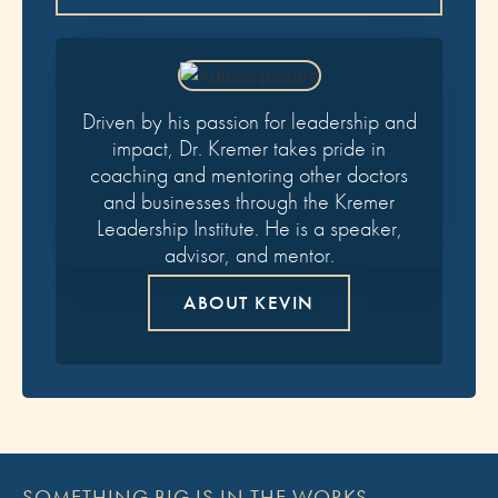
Driven by his passion for leadership and
impact, Dr. Kremer takes pride in
coaching and mentoring other doctors
and businesses through the Kremer
Leadership Institute. He is a speaker,
advisor, and mentor.
ABOUT KEVIN
SOMETHING BIG IS IN THE WORKS