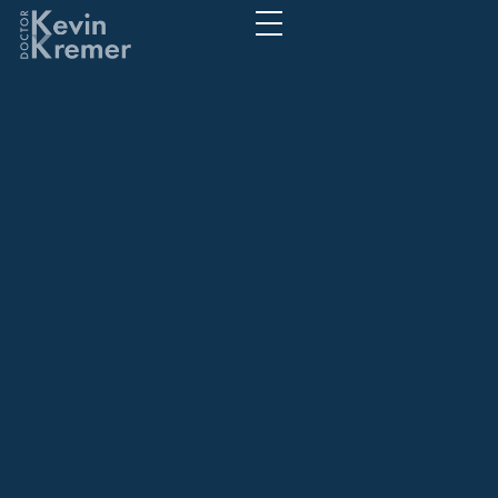
Ghid complet
pentru
începători: Cum
să te descurci în
Chicken Road 2
Chicken Road 2 este un joc captivant de tip
arcade, disponibil online, care combină