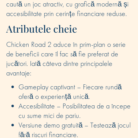
caută un joc atractiv, cu grafică modernă și
accesibilitate prin cerințe financiare reduse.
Atributele cheie
Chicken Road 2 aduce în prim-plan o serie
de beneficii care îl fac să fie preferat de
jucători. Iată câteva dintre principalele
avantaje:
Gameplay captivant – Fiecare rundă
oferă o experiență unică.
Accesibilitate – Posibilitatea de a începe
cu sume mici de pariu.
Versiune demo gratuită – Testează jocul
fără riscuri financiare.