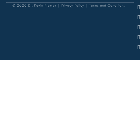
© 2026 Dr. Kevin Kremer |
Privacy Policy |
Terms and Conditions