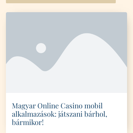
Magyar Online Casino mobil
alkalmazások: játszani bárhol,
bármikor!