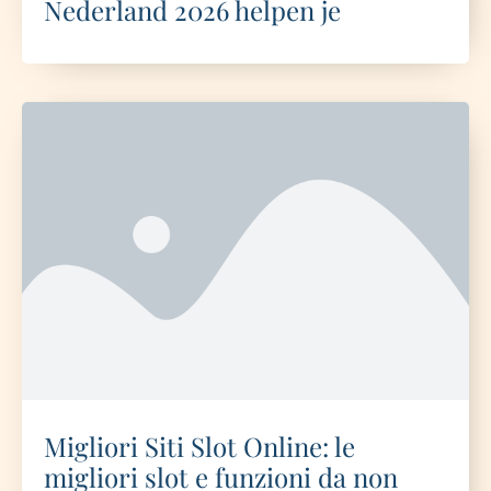
Nederland 2026 helpen je
Migliori Siti Slot Online: le
migliori slot e funzioni da non