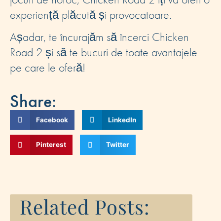
experiență plăcută și provocatoare.
Așadar, te încurajăm să încerci Chicken
Road 2 și să te bucuri de toate avantajele
pe care le oferă!
Share:
Facebook
LinkedIn
Pinterest
Twitter
Related Posts: