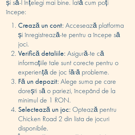
și să-l înțelegi mai bine. Iată cum poți
începe:
Crează un cont:
Accesează platforma
și înregistrează-te pentru a începe să
joci.
Verifică detaliile:
Asigură-te că
informațiile tale sunt corecte pentru o
experiență de joc fără probleme.
Fă un depozit:
Alege suma pe care
dorești să o pariezi, începând de la
minimul de 1 RON.
Selectează un joc:
Optează pentru
Chicken Road 2 din lista de jocuri
disponibile.