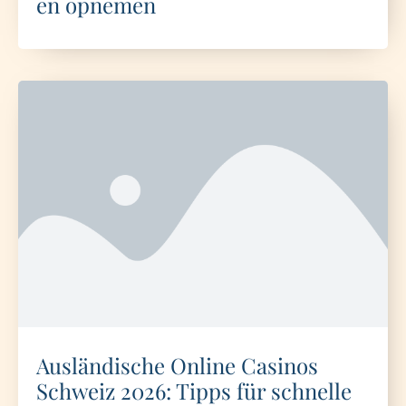
en opnemen
Ausländische Online Casinos
Schweiz 2026: Tipps für schnelle