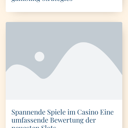
Spannende Spiele im Casino Eine
umfassende Bewertung der
neuesten Slots