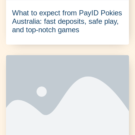
What to expect from PayID Pokies
Australia: fast deposits, safe play,
and top-notch games