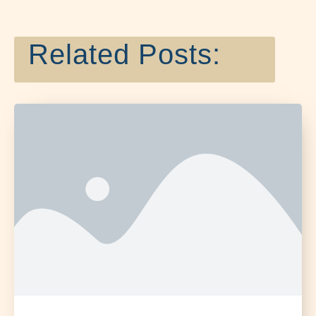
Related Posts: