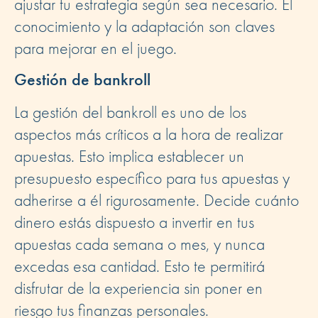
ajustar tu estrategia según sea necesario. El
conocimiento y la adaptación son claves
para mejorar en el juego.
Gestión de bankroll
La gestión del bankroll es uno de los
aspectos más críticos a la hora de realizar
apuestas. Esto implica establecer un
presupuesto específico para tus apuestas y
adherirse a él rigurosamente. Decide cuánto
dinero estás dispuesto a invertir en tus
apuestas cada semana o mes, y nunca
excedas esa cantidad. Esto te permitirá
disfrutar de la experiencia sin poner en
riesgo tus finanzas personales.