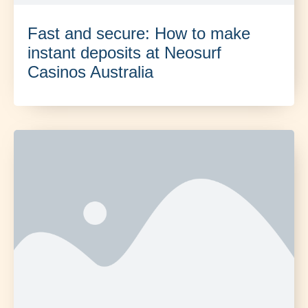
Fast and secure: How to make
instant deposits at Neosurf
Casinos Australia