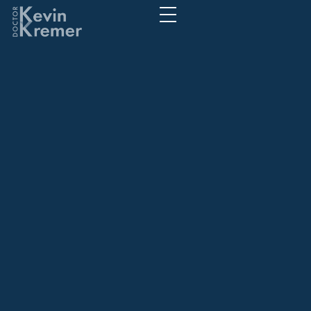
Consejos
prácticos para
mejorar tus
habilidades de
juego con betcris
Consejos prácticos para mejorar tus
habilidades de juego con betcris