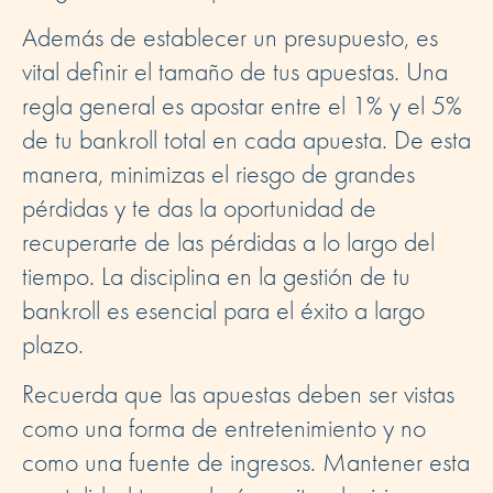
Además de establecer un presupuesto, es
vital definir el tamaño de tus apuestas. Una
regla general es apostar entre el 1% y el 5%
de tu bankroll total en cada apuesta. De esta
manera, minimizas el riesgo de grandes
pérdidas y te das la oportunidad de
recuperarte de las pérdidas a lo largo del
tiempo. La disciplina en la gestión de tu
bankroll es esencial para el éxito a largo
plazo.
Recuerda que las apuestas deben ser vistas
como una forma de entretenimiento y no
como una fuente de ingresos. Mantener esta