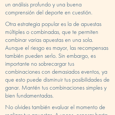
un análisis profundo y una buena
comprensión del deporte en cuestión.
Otra estrategia popular es la de apuestas
múltiples o combinadas, que te permiten
combinar varias apuestas en una sola.
Aunque el riesgo es mayor, las recompensas
también pueden serlo. Sin embargo, es
importante no sobrecargar tus
combinaciones con demasiados eventos, ya
que esto puede disminuir tus posibilidades de
ganar. Mantén tus combinaciones simples y
bien fundamentadas.
No olvides también evaluar el momento de
realizar tus apuestas. A veces, esperar hasta