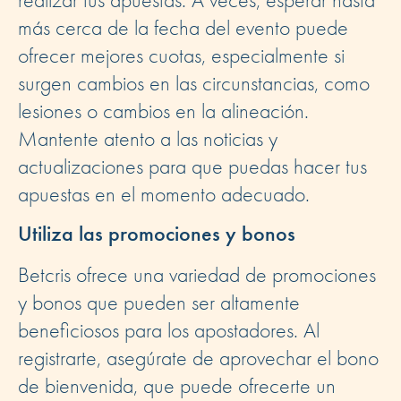
más cerca de la fecha del evento puede
ofrecer mejores cuotas, especialmente si
surgen cambios en las circunstancias, como
lesiones o cambios en la alineación.
Mantente atento a las noticias y
actualizaciones para que puedas hacer tus
apuestas en el momento adecuado.
Utiliza las promociones y bonos
Betcris ofrece una variedad de promociones
y bonos que pueden ser altamente
beneficiosos para los apostadores. Al
registrarte, asegúrate de aprovechar el bono
de bienvenida, que puede ofrecerte un