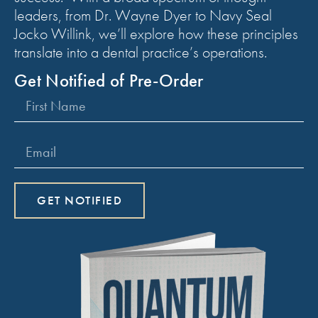
leaders, from Dr. Wayne Dyer to Navy Seal
Jocko Willink, we’ll explore how these principles
translate into a dental practice’s operations.
Get Notified of Pre-Order
GET NOTIFIED