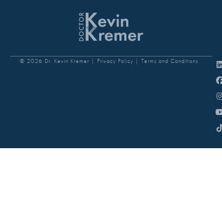
© 2026 Dr. Kevin Kremer |
Privacy Policy |
Terms and Conditions