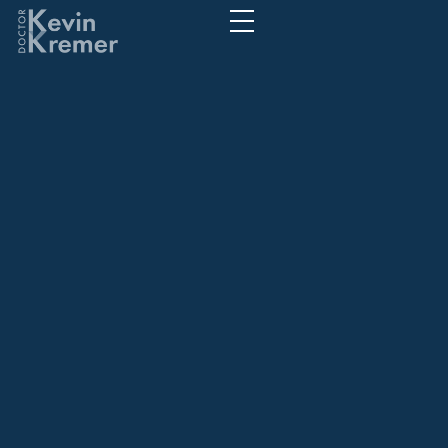
Detrás del
espectáculo
secretos y
curiosidades del
Mundial de Fútbol
Detrás del espectáculo secretos y
curiosidades del Mundial de Fútbol