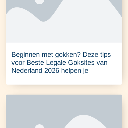
Beginnen met gokken? Deze tips
voor Beste Legale Goksites van
Nederland 2026 helpen je