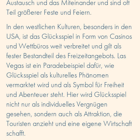
Austausch und das Miteinander und sind oft
Teil größerer Feste und Feiern.
In den westlichen Kulturen, besonders in den
USA, ist das Glücksspiel in Form von Casinos
und Wettbüros weit verbreitet und gilt als
fester Bestandteil des Freizeitangebots. Las
Vegas ist ein Paradebeispiel dafür, wie
Glücksspiel als kulturelles Phänomen
vermarktet wird und als Symbol für Freiheit
und Abenteuer steht. Hier wird Glücksspiel
nicht nur als individuelles Vergnügen
gesehen, sondern auch als Attraktion, die
Touristen anzieht und eine eigene Wirtschaft
schafft.