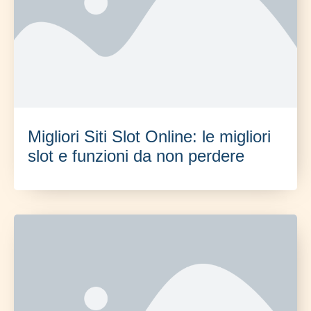
Migliori Siti Slot Online: le migliori
slot e funzioni da non perdere