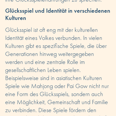
Glücksspiel und Identität in verschiedenen
Kulturen
Glücksspiel ist oft eng mit der kulturellen
Identität eines Volkes verbunden. In vielen
Kulturen gibt es spezifische Spiele, die über
Generationen hinweg weitergegeben
werden und eine zentrale Rolle im
gesellschaftlichen Leben spielen.
Beispielsweise sind in asiatischen Kulturen
Spiele wie Mahjong oder Pai Gow nicht nur
eine Form des Glücksspiels, sondern auch
eine Möglichkeit, Gemeinschaft und Familie
zu verbinden. Diese Spiele fördern den