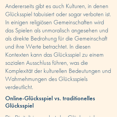
Andererseits gibt es auch Kulturen, in denen
Glücksspiel tabuisiert oder sogar verboten ist.
In einigen religiösen Gemeinschaften wird
das Spielen als unmoralisch angesehen und
als direkte Bedrohung für die Gemeinschaft
und ihre Werte betrachtet. In diesen
Kontexten kann das Glücksspiel zu einem
sozialen Ausschluss führen, was die
Komplexität der kulturellen Bedeutungen und
Wahrnehmungen des Glücksspiels
verdeutlicht.
Online-Glücksspiel vs. traditionelles
Glücksspiel