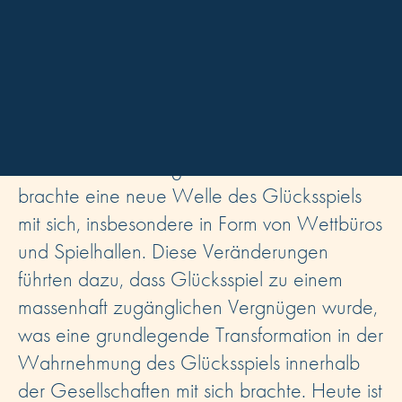
soziale Hierarchien herrschten. Die
Akzeptanz und der Platz des Glücksspiels in
der Gesellschaft variierte jedoch stark von
Region zu Region, was zur Entwicklung
spezifischer Glücksspielkulturen führte.
Die Industrialisierung des 19. Jahrhunderts
brachte eine neue Welle des Glücksspiels
mit sich, insbesondere in Form von Wettbüros
und Spielhallen. Diese Veränderungen
führten dazu, dass Glücksspiel zu einem
massenhaft zugänglichen Vergnügen wurde,
was eine grundlegende Transformation in der
Wahrnehmung des Glücksspiels innerhalb
der Gesellschaften mit sich brachte. Heute ist