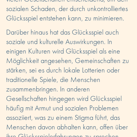
sozialen Schaden, der durch unkontrolliertes
Glücksspiel entstehen kann, zu minimieren.
Darüber hinaus hat das Glücksspiel auch
soziale und kulturelle Auswirkungen. In
einigen Kulturen wird Glücksspiel als eine
Möglichkeit angesehen, Gemeinschaften zu
stärken, sei es durch lokale Lotterien oder
traditionelle Spiele, die Menschen
zusammenbringen. In anderen
Gesellschaften hingegen wird Glücksspiel
häufig mit Armut und sozialen Problemen
assoziiert, was zu einem Stigma führt, das
Menschen davon abhalten kann, offen über
ihre Glücksspielerfahrungen zu sprechen.