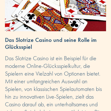
Das Slotrize Casino und seine Rolle im
Glücksspiel
Das Slotrize Casino ist ein Beispiel für die
moderne Online-Glücksspielkultur, die
Spielern eine Vielzahl von Optionen bietet.
Mit einer umfangreichen Auswahl an
Spielen, von klassischen Spielautomaten bis
hin zu innovativen Live-Spielen, zielt das
Casino darauf ab, ein unterhaltsames und