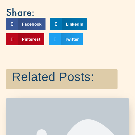
Share:
Facebook
LinkedIn
Pinterest
Twitter
Related Posts: