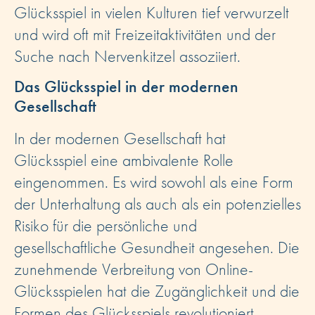
Glücksspiel in vielen Kulturen tief verwurzelt
und wird oft mit Freizeitaktivitäten und der
Suche nach Nervenkitzel assoziiert.
Das Glücksspiel in der modernen
Gesellschaft
In der modernen Gesellschaft hat
Glücksspiel eine ambivalente Rolle
eingenommen. Es wird sowohl als eine Form
der Unterhaltung als auch als ein potenzielles
Risiko für die persönliche und
gesellschaftliche Gesundheit angesehen. Die
zunehmende Verbreitung von Online-
Glücksspielen hat die Zugänglichkeit und die
Formen des Glücksspiels revolutioniert,