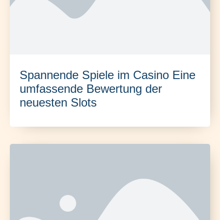
Spannende Spiele im Casino Eine
umfassende Bewertung der
neuesten Slots