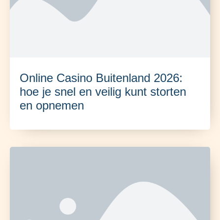
Online Casino Buitenland 2026:
hoe je snel en veilig kunt storten
en opnemen