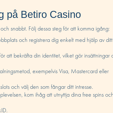
 på Betiro Casino
t och snabbt. Följ dessa steg för att komma igång:
bplats och registrera dig enkelt med hjälp av ditt
att bekräfta din identitet, vilket gör insättningar
alningsmetod, exempelvis Visa, Mastercard eller
slots och välj den som fångar ditt intresse.
plevelsen, kom ihåg att utnyttja dina free spins oc
kID.