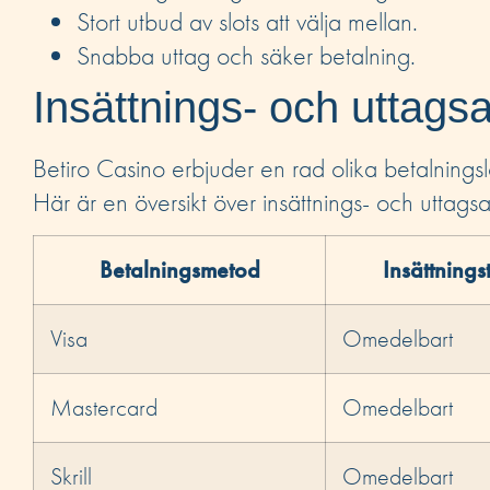
Stort utbud av slots att välja mellan.
Snabba uttag och säker betalning.
Insättnings- och uttagsa
Betiro Casino erbjuder en rad olika betalningslö
Här är en översikt över insättnings- och uttagsa
Betalningsmetod
Insättnings
Visa
Omedelbart
Mastercard
Omedelbart
Skrill
Omedelbart