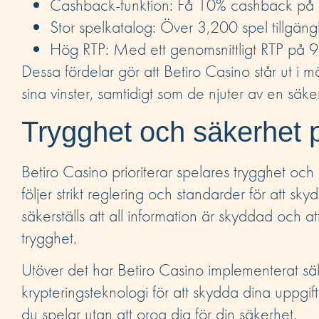
Cashback-funktion: Få 10% cashback på ne
Stor spelkatalog: Över 3,200 spel tillgänglig
Hög RTP: Med ett genomsnittligt RTP på 96.
Dessa fördelar gör att Betiro Casino står ut i
sina vinster, samtidigt som de njuter av en sä
Trygghet och säkerhet 
Betiro Casino prioriterar spelares trygghet och s
följer strikt reglering och standarder för att 
säkerställs att all information är skyddad och a
trygghet.
Utöver det har Betiro Casino implementerat 
krypteringsteknologi för att skydda dina uppgif
du spelar utan att oroa dig för din säkerhet.