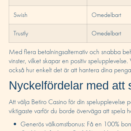
Swish
Omedelbart
Trustly
Omedelbart
Med flera betalningsalternativ och snabba behan
vinster, vilket skapar en positiv spelupplevelse
också hur enkelt det är att hantera dina penga
Nyckelfördelar med att 
Att välja Betiro Casino för din spelupplevelse 
viktigaste varför du borde överväga att spela h
Generös välkomstbonus: Få en 100% bonus