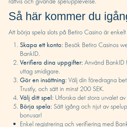
rättvis och givande spelupplevelse.
Så här kommer du igång
Att börja spela slots på Betiro Casino är enkel
Skapa ett konto:
Besök Betiro Casinos web
BankID.
Verifiera dina uppgifter:
Använd BankID för 
uttag smidigare.
Gör en insättning:
Välj din föredragna bet
Trustly, och sätt in minst 200 SEK.
Välj ditt spel:
Utforska det stora urvalet av 
Börja spela:
Sätt igång och njut av spelup
bonusar!
Enkel registrering och verifiering med Ban