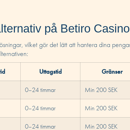
lternativ på Betiro Casino
sningar, vilket gör det lätt att hantera dina pengar
lternativen:
tid
Uttagstid
Gränser
0–24 timmar
Min 200 SEK
0–24 timmar
Min 200 SEK
0–24 timmar
Min 200 SEK