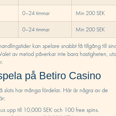
0–24 timmar
Min 200 SEK
0–24 timmar
Min 200 SEK
dlingstider kan spelare snabbt få tillgång till sin
. Valet av metod påverkar inte bara hastigheten, ut
r.
spela på Betiro Casino
på slots har många fördelar. Här är några av de
är:
 upp till 10,000 SEK och 100 free spins.