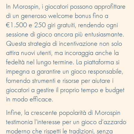
In Morospin, i giocatori possono approfittare
di un generoso welcome bonus fino a
€1.500 e 250 giri gratuiti, rendendo ogni
sessione di gioco ancora più entusiasmante.
Questa strategia di incentivazione non solo
attira nuovi utenti, ma incoraggia anche la
fedeltà nel lungo termine. La piattaforma si
impegna a garantire un gioco responsabile,
fornendo strumenti e risorse per aiutare i
giocatori a gestire il proprio tempo e budget
in modo efficace.
Infine, la crescente popolarità di Morospin
testimonia l’interesse per un gioco d’azzardo
moderno che rispetti le tradizioni, senza