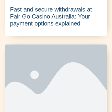
Fast and secure withdrawals at
Fair Go Casino Australia: Your
payment options explained