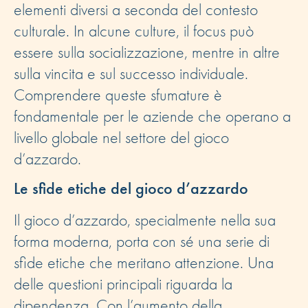
elementi diversi a seconda del contesto
culturale. In alcune culture, il focus può
essere sulla socializzazione, mentre in altre
sulla vincita e sul successo individuale.
Comprendere queste sfumature è
fondamentale per le aziende che operano a
livello globale nel settore del gioco
d’azzardo.
Le sfide etiche del gioco d’azzardo
Il gioco d’azzardo, specialmente nella sua
forma moderna, porta con sé una serie di
sfide etiche che meritano attenzione. Una
delle questioni principali riguarda la
dipendenza. Con l’aumento della