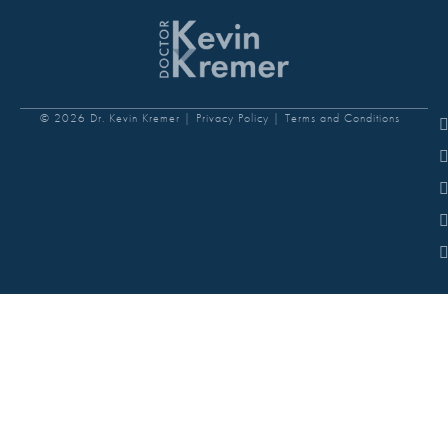
© 2026 Dr. Kevin Kremer |
Privacy Policy |
Terms and Conditions