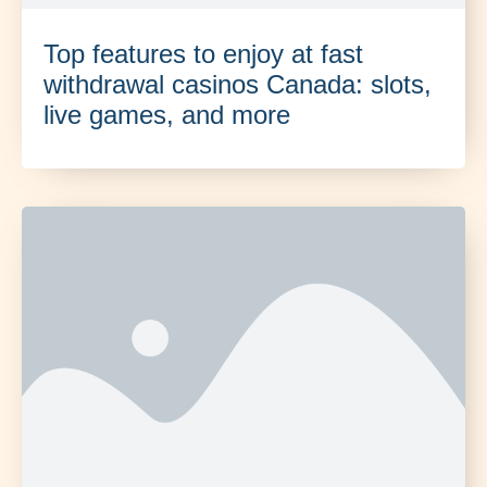
Top features to enjoy at fast
withdrawal casinos Canada: slots,
live games, and more