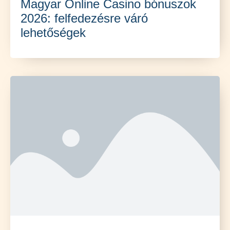
Magyar Online Casino bónuszok
2026: felfedezésre váró
lehetőségek