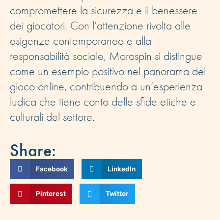
compromettere la sicurezza e il benessere
dei giocatori. Con l’attenzione rivolta alle
esigenze contemporanee e alla
responsabilità sociale, Morospin si distingue
come un esempio positivo nel panorama del
gioco online, contribuendo a un’esperienza
ludica che tiene conto delle sfide etiche e
culturali del settore.
Share:
Facebook
LinkedIn
Pinterest
Twitter