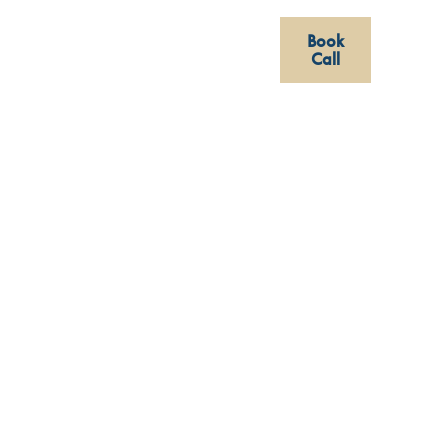
Leadership
Dental
Book
Institute
Practices
Call
Class
Blog
Contact
ино) —
ьном
й