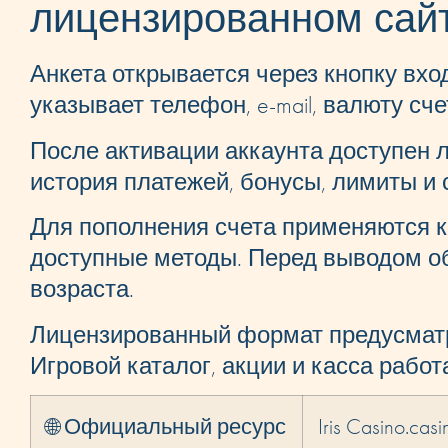
лицензированном сайт
Анкета открывается через кнопку вх
указывает телефон, e-mail, валюту сч
После активации аккаунта доступен 
история платежей, бонусы, лимиты и 
Для пополнения счета применяются к
доступные методы. Перед выводом об
возраста.
Лицензированный формат предусматр
Игровой каталог, акции и касса рабо
🌐 Официальный ресурс
Iris Casino.casi