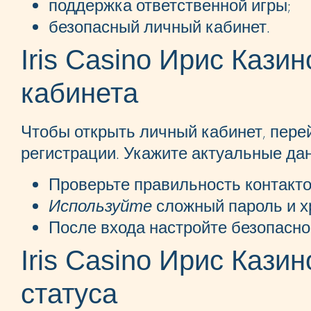
поддержка ответственной игры;
безопасный личный кабинет.
Iris Casino Ирис Кази
кабинета
Чтобы открыть личный кабинет, пере
регистрации. Укажите актуальные данн
Проверьте
правильность контакто
Используйте
сложный пароль и хр
После входа настройте безопасно
Iris Casino Ирис Кази
статуса