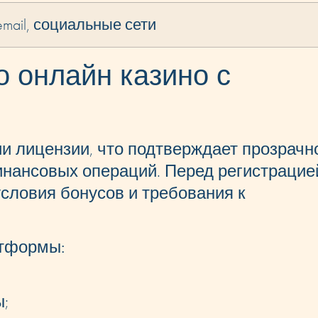
email, социальные сети
но онлайн казино с
ии лицензии, что подтверждает прозрачн
инансовых операций. Перед регистрацие
словия бонусов и требования к
тформы:
;