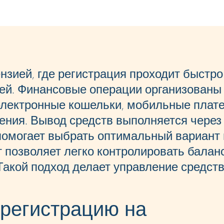
нзией, где регистрация проходит быстро
лей. Финансовые операции организованы
 электронные кошельки, мобильные плат
ения. Вывод средств выполняется через
помогает выбрать оптимальный вариант 
 позволяет легко контролировать баланс
 Такой подход делает управление средст
т регистрацию на