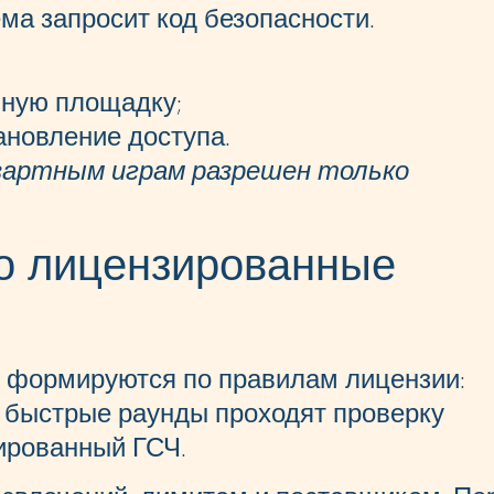
ма запросит код безопасности.
нную площадку;
ановление доступа.
зартным играм разрешен только
ино лицензированные
ы формируются по правилам лицензии:
 и быстрые раунды проходят проверку
ированный ГСЧ.