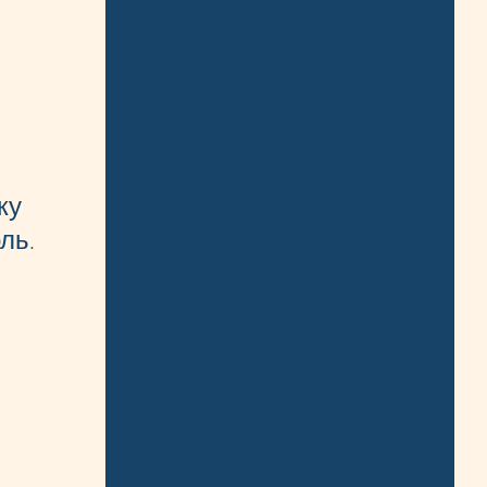
ку
ль.