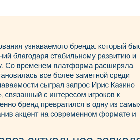
ирования узнаваемого бренда, который бы
ний благодаря стабильному развитию и
у. Со временем платформа расширяла
тановилась все более заметной среди
знаваемости сыграл запрос Ирис Казино
o, связанный с интересом игроков к
енно бренд превратился в одну из самы
анив акцент на современном формате и