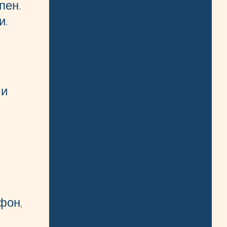
пен.
и.
 и
ефон,