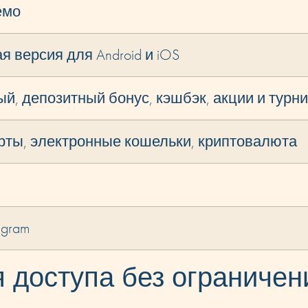
емо
 версия для Android и iOS
й, депозитный бонус, кэшбэк, акции и турн
рты, электронные кошельки, криптовалюта
egram
ля доступа без ограничен