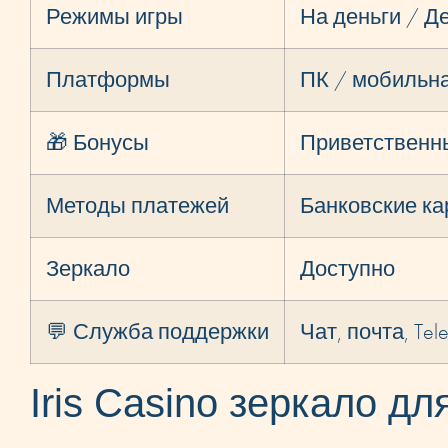
Режимы игры
На деньги / Д
Платформы
ПК / мобильная
🎁 Бонусы
Приветственны
Методы платежей
Банковские ка
Зеркало
Доступно
💬 Служба поддержки
Чат, почта, Tel
Iris Casino зеркало д