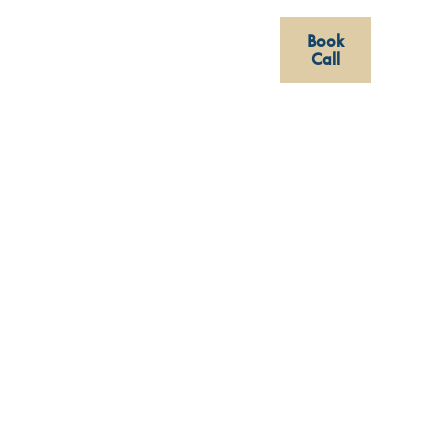
Book
Call
 и
Casino