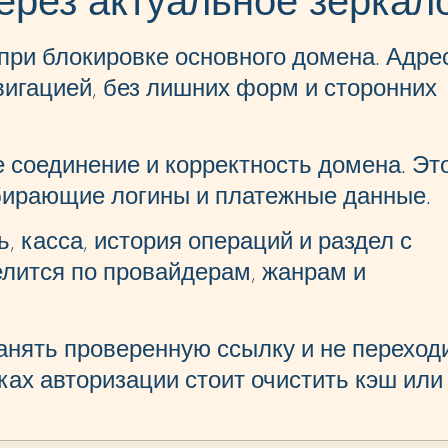
ерез актуальное зеркал
при блокировке основного домена. Адре
игацией, без лишних форм и сторонних
соединение и корректность домена. Эт
обирающие логины и платежные данные.
 касса, история операций и раздел с
елится по провайдерам, жанрам и
анять проверенную ссылку и не переход
ах авторизации стоит очистить кэш или