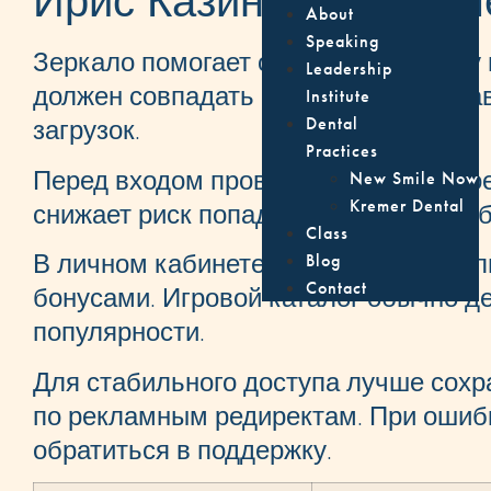
Ирис Казино: доступ ч
About
Speaking
Зеркало помогает открыть площадку 
Leadership
должен совпадать с официальной нав
Institute
Dental
загрузок.
Practices
Перед входом проверьте защищенное 
New Smile Now
Kremer Dental
снижает риск попадания на копии, с
Class
В личном кабинете доступны профиль,
Blog
Contact
бонусами. Игровой каталог обычно д
популярности.
Для стабильного доступа лучше сохр
по рекламным редиректам. При ошибк
обратиться в поддержку.