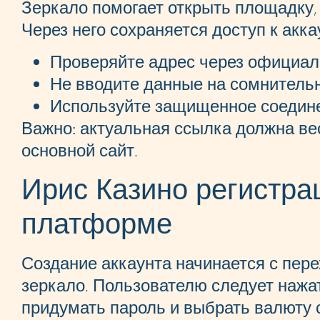
Зеркало помогает открыть площадку,
Через него сохраняется доступ к акка
Проверяйте адрес через официал
Не вводите данные на сомнительн
Используйте защищенное соединен
Важно:
актуальная ссылка должна вес
основной сайт.
Ирис Казино регистра
платформе
Создание аккаунта начинается с пер
зеркало. Пользователю следует наж
придумать пароль и выбрать валюту 