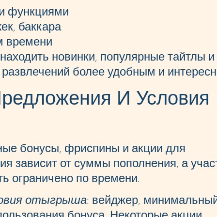
ми функциями
ек, баккара
ом времени
находить новинки, популярные тайтлы и
р развлечений более удобным и интерес
 Предложения И Условия
ные бонусы, фриспины и акции для
ия зависит от суммы пополнения, а учас
ь ограничено по времени.
овия отыгрыша
: вейджер, минимальны
пользования бонуса. Некоторые акции