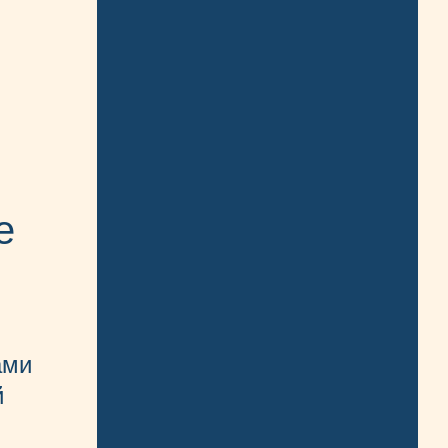
и
е
ами
й