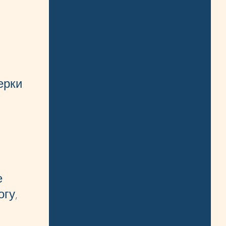
ерки
е
огу,