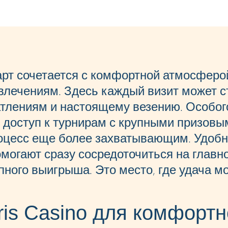
азарт сочетается с комфортной атмосферо
лечениям. Здесь каждый визит может с
атлениям и настоящему везению. Особог
 доступ к турнирам с крупными призовы
роцесс еще более захватывающим. Удоб
могают сразу сосредоточиться на главн
пного выигрыша. Это место, где удача м
ris Casino для комфорт