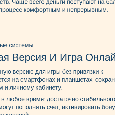
ств. Чаще всего деньги поступают на ба
й процесс комфортным и непрерывным.
ые системы.
ая Версия И Игра Онла
ую версию для игры без привязки к
ется на смартфонах и планшетах, сохра
м и личному кабинету.
 в любое время: достаточно стабильног
могут пополнять счет, активировать бон
о касаний.