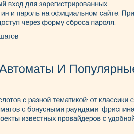
ый вход для зарегистрированных
гин и пароль на официальном сайте. Пр
оступ через форму сброса пароля.
 шагов
 Автоматы И Популярны
отов с разной тематикой: от классики с
матов с бонусными раундами, фриспин
оекты известных провайдеров с удобно