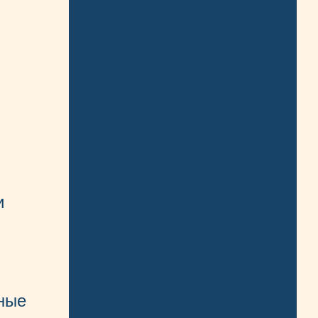
и
ные