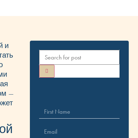
й и
тать
о
ми
ная
ом —
ожет
ной