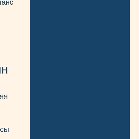
ланс
йн
няя
о
усы