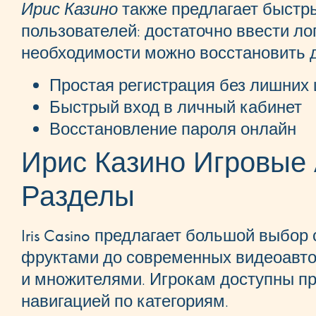
Ирис Казино
также предлагает быстр
пользователей: достаточно ввести ло
необходимости можно восстановить д
Простая регистрация без лишних
Быстрый вход в личный кабинет
Восстановление пароля онлайн
Ирис Казино Игровые
Разделы
Iris Casino
предлагает большой выбор сл
фруктами до современных видеоавто
и множителями. Игрокам доступны пр
навигацией по категориям.