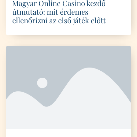
Magyar Online Casino kezdő
útmutató: mit érdemes
ellenőrizni az első játék előtt