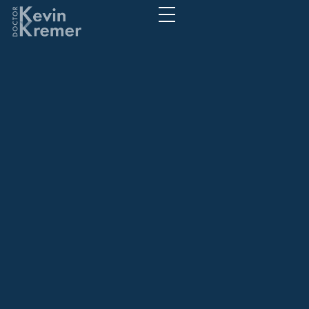
Kumarın kültürel
önemi Pinco ile
derinlemesine bir
bakış
Kumarın kültürel önemi Pinco ile
derinlemesine bir bakış