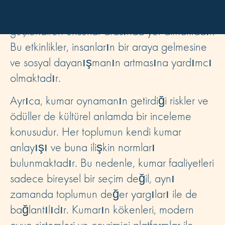
yapılan şans oyunları, toplumsal bağları
güçlendiren unsurlar arasında yer almaktadır.
Bu etkinlikler, insanların bir araya gelmesine
ve sosyal dayanışmanın artmasına yardımcı
olmaktadır.
Ayrıca, kumar oynamanın getirdiği riskler ve
ödüller de kültürel anlamda bir inceleme
konusudur. Her toplumun kendi kumar
anlayışı ve buna ilişkin normları
bulunmaktadır. Bu nedenle, kumar faaliyetleri
sadece bireysel bir seçim değil, aynı
zamanda toplumun değer yargıları ile de
bağlantılıdır. Kumarın kökenleri, modern
oyun sistemleri ve çevrimiçi platformlar ile