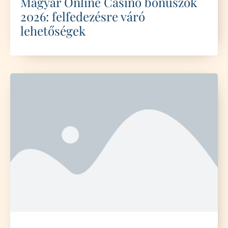
Magyar Online Casino bónuszok
2026: felfedezésre váró
lehetőségek