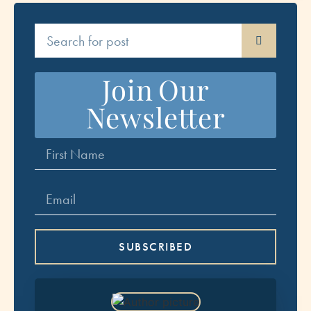
Join Our
Newsletter
SUBSCRIBED