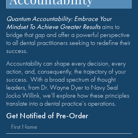
Quantum Accountability: Embrace Your
Mindset To Achieve Greater Results
aims to
bridge that gap and offer a powerful perspective
to all dental practitioners seeking to redefine their
success.
Accountability can shape every decision, every
action, and, consequently, the trajectory of your
success. With a broad spectrum of thought
leaders, from Dr. Wayne Dyer to Navy Seal
Jocko Willink, we’ll explore how these principles
translate into a dental practice’s operations.
Get Notified of Pre-Order