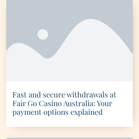
Fast and secure withdrawals at
Fair Go Casino Australia: Your
payment options explained