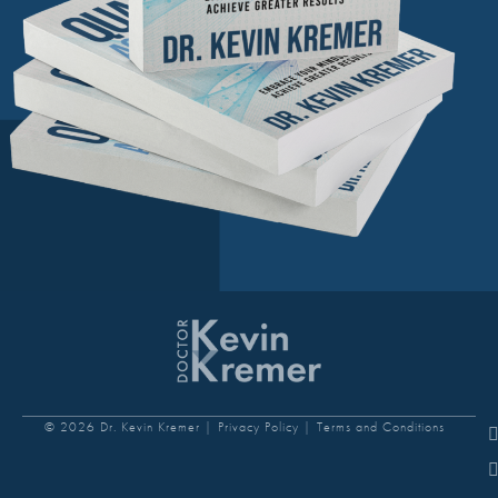
© 2026 Dr. Kevin Kremer |
Privacy Policy |
Terms and Conditions