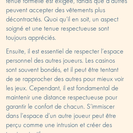
tenue formelle est exigée, tandis que d’autres
peuvent accepter des vêtements plus
décontractés. Quoi qu’il en soit, un aspect
soigné et une tenue respectueuse sont
toujours appréciés.
Ensuite, il est essentiel de respecter l’espace
personnel des autres joueurs. Les casinos
sont souvent bondés, et il peut être tentant
de se rapprocher des autres pour mieux voir
les jeux. Cependant, il est fondamental de
maintenir une distance respectueuse pour
garantir le confort de chacun. S’immiscer
dans l’espace d’un autre joueur peut être
perçu comme une intrusion et créer des