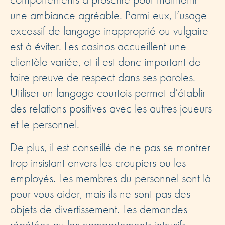
une ambiance agréable. Parmi eux, l’usage
excessif de langage inapproprié ou vulgaire
est à éviter. Les casinos accueillent une
clientèle variée, et il est donc important de
faire preuve de respect dans ses paroles.
Utiliser un langage courtois permet d’établir
des relations positives avec les autres joueurs
et le personnel.
De plus, il est conseillé de ne pas se montrer
trop insistant envers les croupiers ou les
employés. Les membres du personnel sont là
pour vous aider, mais ils ne sont pas des
objets de divertissement. Les demandes
répétées ou les comportements intrusifs