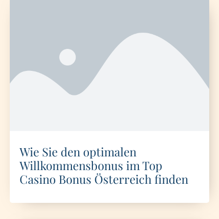
Wie Sie den optimalen
Willkommensbonus im Top
Casino Bonus Österreich finden