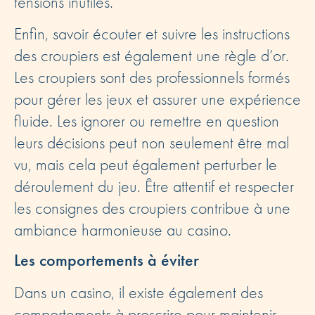
tensions inutiles.
Enfin, savoir écouter et suivre les instructions
des croupiers est également une règle d’or.
Les croupiers sont des professionnels formés
pour gérer les jeux et assurer une expérience
fluide. Les ignorer ou remettre en question
leurs décisions peut non seulement être mal
vu, mais cela peut également perturber le
déroulement du jeu. Être attentif et respecter
les consignes des croupiers contribue à une
ambiance harmonieuse au casino.
Les comportements à éviter
Dans un casino, il existe également des
comportements à proscrire pour maintenir