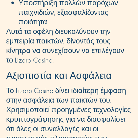
Υποστήριξη πολλών παρόχων
παιχνιδιών, εξασφαλίζοντας
ποιότητα.
Αυτά τα οφέλη διευκολύνουν την
εμπειρία παικτών, δίνοντάς τους
κίνητρα να συνεχίσουν να επιλέγουν
το Lizaro Casino.
Αξιοπιστία και Ασφάλεια
Το Lizaro Casino δίνει ιδιαίτερη έμφαση
στην ασφάλεια των παικτών του.
Χρησιμοποιεί προηγμένες τεχνολογίες
κρυπτογράφησης για να διασφαλίσει
ότι όλες οι συναλλαγές και οι