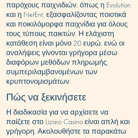
παρόχους παιχνιδιών, όπως η Evolution
και η NetEnt, εξασφαλίζοντας ποιοτικά
και ποικιλόμορφα παιχνίδια για όλους
τους τύπους παικτών. Η ελάχιστη
κατάθεση είναι μόνο 20 ευρώ, ενώ οι
αναλήψεις γίνονται γρήγορα μέσω
διαφόρων μεθόδων πληρωμής,
συμπεριλαμβανομένων των
κρυπτονομισμάτων.
Πώς να ξεκινήσετε
Η διαδικασία για να αρχίσετε να
παίζετε στο Lizaro Casino είναι απλή και
γρήγορη. Ακολουθήστε τα παρακάτω