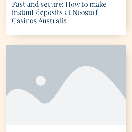
Fast and secure: How to make
instant deposits at Neosurf
Casinos Australia