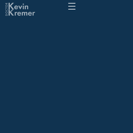
Lizaro casino:
Δείτε τις
κορυφαίες
προσφορές και
μπόνους του 2026
Το Lizaro Casino είναι μια μοντέρνα
διαδικτυακή πλατφόρμα παιχνιδιών