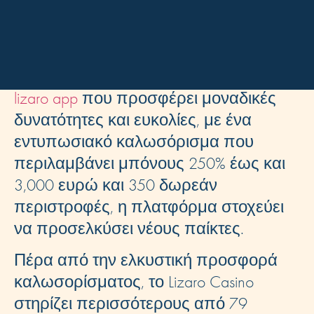
και διασφαλίζει την ασφάλεια των
συναλλαγών και των προσωπικών
δεδομένων των παικτών. Επίσης, οι
χρήστες μπορούν να απολαύσουν το
lizaro app
που προσφέρει μοναδικές
δυνατότητες και ευκολίες, με ένα
εντυπωσιακό καλωσόρισμα που
περιλαμβάνει μπόνους 250% έως και
3,000 ευρώ και 350 δωρεάν
περιστροφές, η πλατφόρμα στοχεύει
να προσελκύσει νέους παίκτες.
Πέρα από την ελκυστική προσφορά
καλωσορίσματος, το Lizaro Casino
στηρίζει περισσότερους από 79