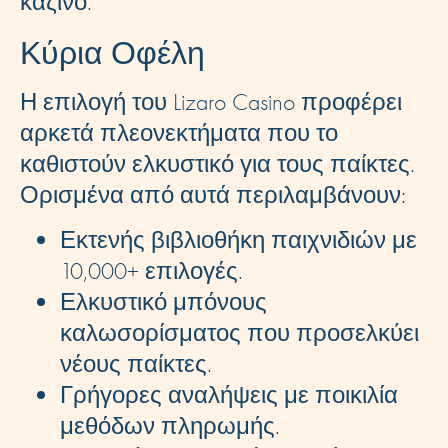
καζίνο.
Κύρια Οφέλη
Η επιλογή του Lizaro Casino προφέρει
αρκετά πλεονεκτήματα που το
καθιστούν ελκυστικό για τους παίκτες.
Ορισμένα από αυτά περιλαμβάνουν:
Εκτενής βιβλιοθήκη παιχνιδιών με
10,000+ επιλογές.
Ελκυστικό μπόνους
καλωσορίσματος που προσελκύει
νέους παίκτες.
Γρήγορες αναλήψεις με ποικιλία
μεθόδων πληρωμής.