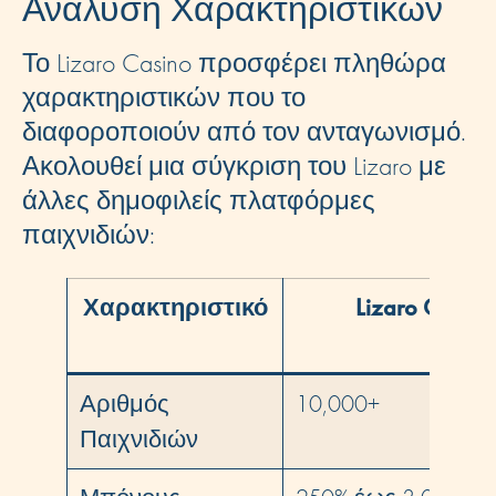
Ανάλυση Χαρακτηριστικών
Το Lizaro Casino προσφέρει πληθώρα
χαρακτηριστικών που το
διαφοροποιούν από τον ανταγωνισμό.
Ακολουθεί μια σύγκριση του Lizaro με
άλλες δημοφιλείς πλατφόρμες
παιχνιδιών:
Χαρακτηριστικό
Lizaro Casino
Αριθμός
10,000+
Παιχνιδιών