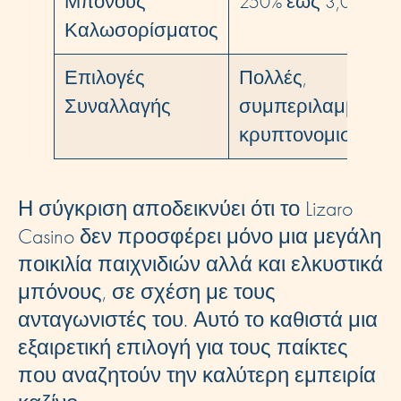
Μπόνους
250% έως 3,000€
Καλωσορίσματος
Επιλογές
Πολλές,
Συναλλαγής
συμπεριλαμβανο
κρυπτονομισμάτω
Η σύγκριση αποδεικνύει ότι το Lizaro
Casino δεν προσφέρει μόνο μια μεγάλη
ποικιλία παιχνιδιών αλλά και ελκυστικά
μπόνους, σε σχέση με τους
ανταγωνιστές του. Αυτό το καθιστά μια
εξαιρετική επιλογή για τους παίκτες
που αναζητούν την καλύτερη εμπειρία