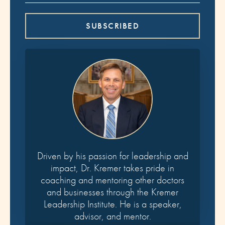
SUBSCRIBED
Driven by his passion for leadership and
impact, Dr. Kremer takes pride in
coaching and mentoring other doctors
and businesses through the Kremer
Leadership Institute. He is a speaker,
advisor, and mentor.