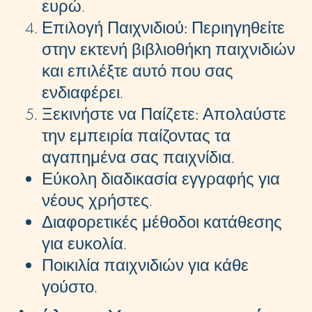
ευρώ.
Επιλογή Παιχνιδιού:
Περιηγηθείτε
στην εκτενή βιβλιοθήκη παιχνιδιών
και επιλέξτε αυτό που σας
ενδιαφέρει.
Ξεκινήστε να Παίζετε:
Απολαύστε
την εμπειρία παίζοντας τα
αγαπημένα σας παιχνίδια.
Εύκολη διαδικασία εγγραφής για
νέους χρήστες.
Διαφορετικές μέθοδοι κατάθεσης
για ευκολία.
Ποικιλία παιχνιδιών για κάθε
γούστο.