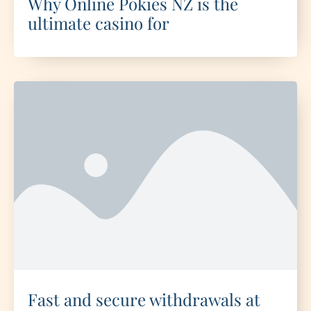
Why Online Pokies NZ is the
ultimate casino for
Fast and secure withdrawals at