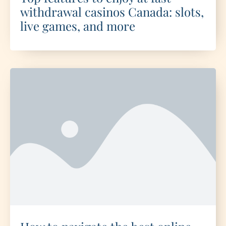
withdrawal casinos Canada: slots,
live games, and more