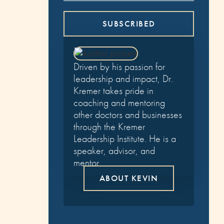
SUBSCRIBED
Driven by his passion for
leadership and impact, Dr.
Kremer takes pride in
coaching and mentoring
other doctors and businesses
through the Kremer
Leadership Institute. He is a
speaker, advisor, and
mentor.
ABOUT KEVIN