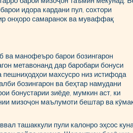
арро барои мизоҷон таъмин мекунад. Б
барои идора кардани пул, сохтори
ир онҳоро самаранок ва муваффақ
иб ва манофеъро барои бозингарон
гон метавонанд дар баробари бонуси
ва пешниҳодҳои махсусро низ истифода
алби бозингарон ва беҳтар намудани
ои бонустарии зиёде, мумкин аст, ки
нии мизоҷон маълумоти бештар ва кӯма
ввал ташаккули пули калонро эҳсос кун