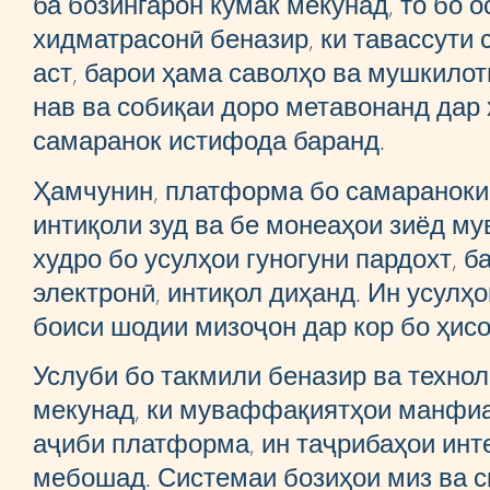
ба бозингарон кӯмак мекунад, то бо о
хидматрасонӣ беназир, ки тавассути 
аст, барои ҳама саволҳо ва мушкилот
нав ва собиқаи доро метавонанд дар
самаранок истифода баранд.
Ҳамчунин, платформа бо самараноки
интиқоли зуд ва бе монеаҳои зиёд м
худро бо усулҳои гуногуни пардохт, б
электронӣ, интиқол диҳанд. Ин усулҳ
боиси шодии мизоҷон дар кор бо ҳис
Услуби бо такмили беназир ва технол
мекунад, ки муваффақиятҳои манфиат
аҷиби платформа, ин таҷрибаҳои инт
мебошад. Системаи бозиҳои миз ва ск