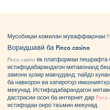
Мусобиқаи комилан муваффақонаи Pinc
Воридшавӣ ба Pinco casino
Pinco casino як платформаи пешрафта
истифодабарандагон метавонанд бешт
замони ҳозир мавҷуданд, пайдо кунан
ба навкорон ва хатиротҳо имкониятҳ
мекунад. Истифодабарандагон метаво
дастрасии осон ба интернет дар
Pinco 
истифодаи онро таъмин мекунад.