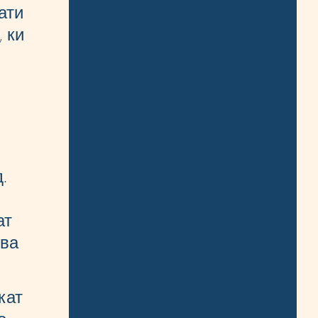
ати
 ки
н
.
ат
 ва
кат