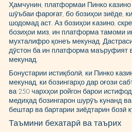
Ҳамчунин, платформаи Пинко казино 
шӯъбаи фароғат, бо бозиҳои зиёде, 
шодомад аст. Аз бозиҳои казино, скр
бозиҳои миз, ин платформа тамоми и
мухталифро қонеъ мекунад. Дастраси
дӯстон ба ин платформа маъруфият 
мекунад.
Бонустарии истиқболӣ, ки Пинко кази
мекунад, ки бозингарҳо дар оғози с
ва 250 чархҳои ройгон барои истифо
медиҳад бозингарон шурӯъ кунанд ва
бештар ва бартарии зиёдтарин бозӣ к
Таъмини бехатарӣ ва таърих