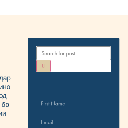
 дар
зино
од
 бо
ии