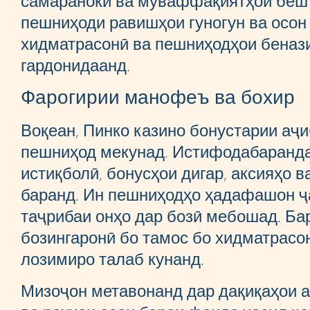
самаранокӣ ва муваффақиятҳои бешт
пешниҳоди равишҳои гуногун ва осон 
хидматрасонӣ ва пешниҳодҳои беназ
гардонидаанд.
Фарогирии манофеъ ва бохир
Воқеан, Пинко казино бонустарии аҷ
пешниҳод мекунад. Истифодабаранда
истиқболӣ, бонусҳои дигар, аксияҳо 
баранд. Ин пешниҳодҳо ҳадафашон ҷ
таҷрибаи онҳо дар бозӣ мебошад. Бар
бозингаронӣ бо тамос бо хидматрасо
лозимиро талаб кунанд.
Мизоҷон метавонанд дар дақиқаҳои а