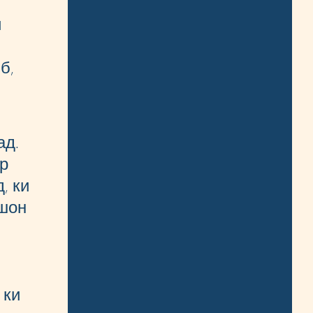
и
б,
ад.
р
, ки
ишон
 ки