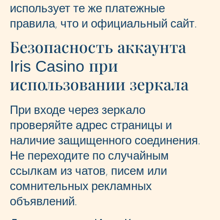
использует те же платежные
правила, что и официальный сайт.
Безопасность аккаунта
Iris Casino при
использовании зеркала
При входе через зеркало
проверяйте адрес страницы и
наличие защищенного соединения.
Не переходите по случайным
ссылкам из чатов, писем или
сомнительных рекламных
объявлений.