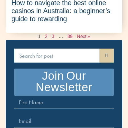
How to navigate the best online
casinos in Australia: a beginner’s
guide to rewarding
1
2
3
…
89
Next »
Join Our
Newsletter