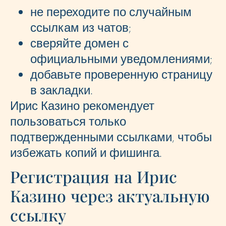
не переходите по случайным
ссылкам из чатов;
сверяйте домен с
официальными уведомлениями;
добавьте проверенную страницу
в закладки.
Ирис Казино
рекомендует
пользоваться только
подтвержденными ссылками, чтобы
избежать копий и фишинга.
Регистрация на Ирис
Казино через актуальную
ссылку