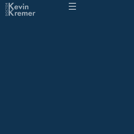
Официальный
сайт Iris Casino и
актуальное
зеркало Ирис
Казино
Ирис Казино — официальный сайт и
его актуальное зеркало служат для