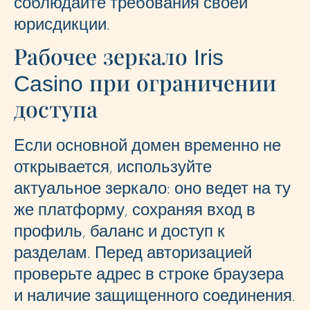
соблюдайте требования своей
юрисдикции.
Рабочее зеркало Iris
Casino при ограничении
доступа
Если основной домен временно не
открывается, используйте
актуальное зеркало: оно ведет на ту
же платформу, сохраняя вход в
профиль, баланс и доступ к
разделам. Перед авторизацией
проверьте адрес в строке браузера
и наличие защищенного соединения.