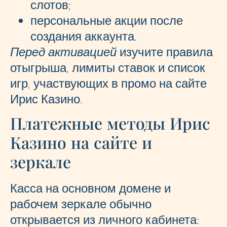
слотов;
персональные акции после
создания аккаунта.
Перед активацией
изучите правила
отыгрыша, лимиты ставок и список
игр, участвующих в промо на сайте
Ирис Казино.
Платежные методы Ирис
Казино на сайте и
зеркале
Касса на основном домене и
рабочем зеркале обычно
открывается из личного кабинета: