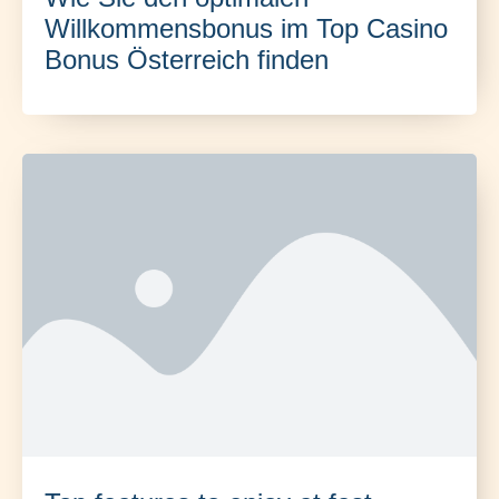
Willkommensbonus im Top Casino
Bonus Österreich finden