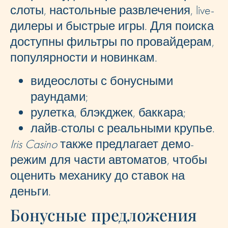
слоты, настольные развлечения, live-
дилеры и быстрые игры. Для поиска
доступны фильтры по провайдерам,
популярности и новинкам.
видеослоты с бонусными
раундами;
рулетка, блэкджек, баккара;
лайв-столы с реальными крупье.
Iris Casino
также предлагает демо-
режим для части автоматов, чтобы
оценить механику до ставок на
деньги.
Бонусные предложения