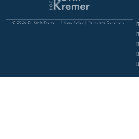
© 2026 Dr. Kevin Kremer |
Privacy Policy |
Terms and Conditions