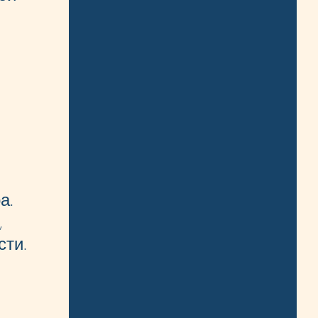
а.
,
сти.