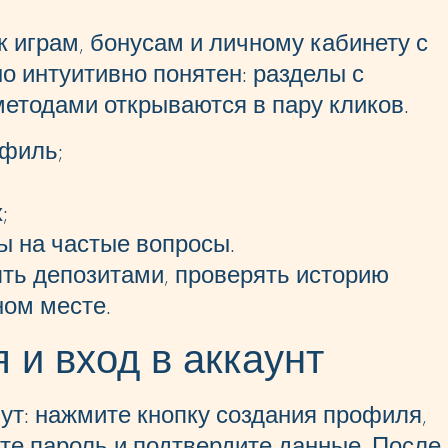
к играм, бонусам и личному кабинету с
о интуитивно понятен: разделы с
етодами открываются в пару кликов.
офиль;
;
ы на частые вопросы.
ть депозитами, проверять историю
ном месте.
я и вход в аккаунт
ут: нажмите кнопку создания профиля,
йте пароль и подтвердите данные. После