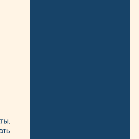
ты,
ать