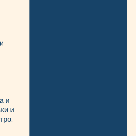
и
а и
ки и
тро.