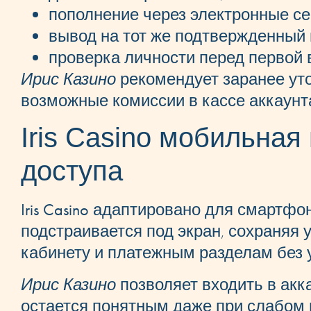
пополнение через электронные се
вывод на тот же подтвержденный 
проверка личности перед первой 
Ирис Казино
рекомендует заранее уто
возможные комиссии в кассе аккаунт
Iris Casino мобильная
доступа
Iris Casino
адаптировано для смартфон
подстраивается под экран, сохраняя 
кабинету и платежным разделам без 
Ирис Казино
позволяет входить в акк
остается понятным даже при слабом 