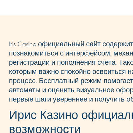
Iris Casino официальный сайт содерж
познакомиться с интерфейсом, механ
регистрации и пополнения счета. Так
которым важно спокойно освоиться на
процесс. Бесплатный режим помогает
автоматы и оценить визуальное офор
первые шаги увереннее и получить о
Ирис Казино официаль
возможности