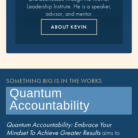
Leadership Institute. He is a speaker,
advisor, and mentor.
ABOUT KEVIN
SOMETHING BIG IS IN THE WORKS
Quantum
Accountability
Quantum Accountability: Embrace Your
Mindset To Achieve Greater Results
aims to