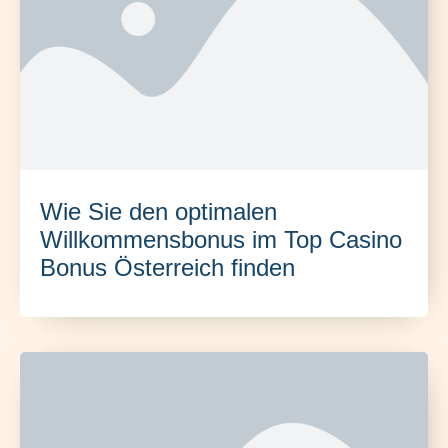
Wie Sie den optimalen
Willkommensbonus im Top Casino
Bonus Österreich finden