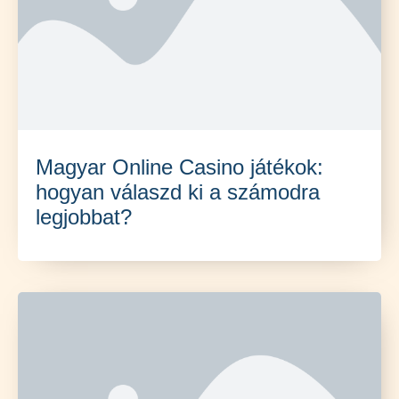
Magyar Online Casino játékok:
hogyan válaszd ki a számodra
legjobbat?