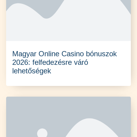
Magyar Online Casino bónuszok
2026: felfedezésre váró
lehetőségek