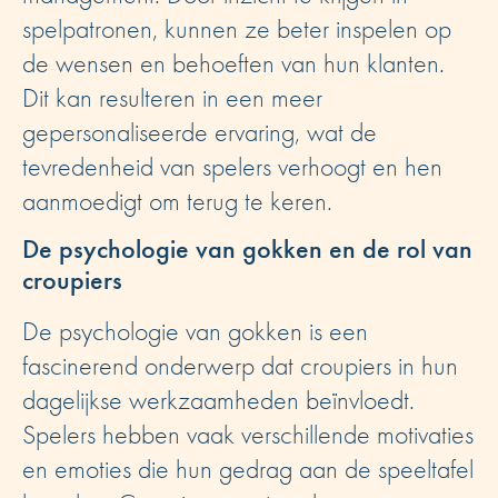
spelpatronen, kunnen ze beter inspelen op
de wensen en behoeften van hun klanten.
Dit kan resulteren in een meer
gepersonaliseerde ervaring, wat de
tevredenheid van spelers verhoogt en hen
aanmoedigt om terug te keren.
De psychologie van gokken en de rol van
croupiers
De psychologie van gokken is een
fascinerend onderwerp dat croupiers in hun
dagelijkse werkzaamheden beïnvloedt.
Spelers hebben vaak verschillende motivaties
en emoties die hun gedrag aan de speeltafel