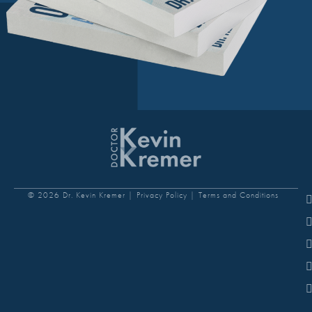
© 2026 Dr. Kevin Kremer |
Privacy Policy |
Terms and Conditions