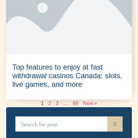
Top features to enjoy at fast
withdrawal casinos Canada: slots,
live games, and more
1
2
3
…
89
Next »