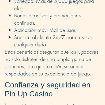
Variedad: Más de 5,000 juegos para
elegir.
Bonos atractivos y promociones
continuas.
Aplicación móvil fácil de usar.
Soporte al cliente 24/7 para resolver
cualquier duda.
Estos beneficios aseguran que los jugadores
no solo disfruten de una amplia gama de
opciones, sino que también se sientan
respaldados en su experiencia de juego.
Confianza y seguridad en
Pin Up Casino