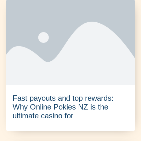
Fast payouts and top rewards:
Why Online Pokies NZ is the
ultimate casino for