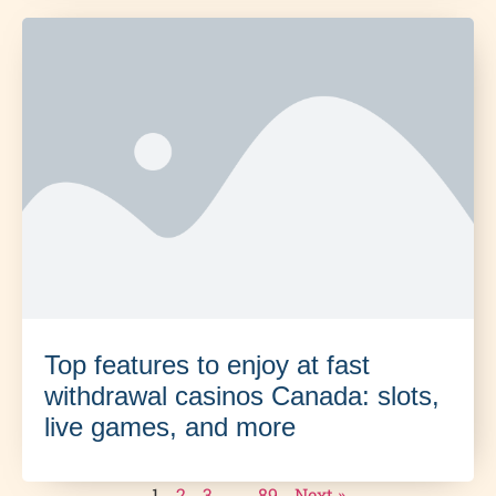
Top features to enjoy at fast
withdrawal casinos Canada: slots,
live games, and more
1
2
3
…
89
Next »