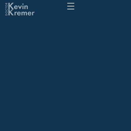
Pin Up Casino en
2026: lo que
debes saber
sobre sus juegos
en vivo