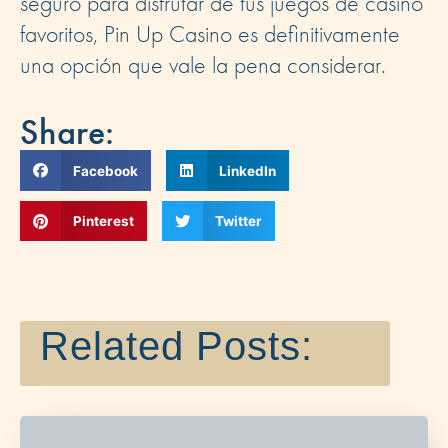
seguro para disfrutar de tus juegos de casino
favoritos, Pin Up Casino es definitivamente
una opción que vale la pena considerar.
Share:
Facebook
LinkedIn
Pinterest
Twitter
Related Posts: