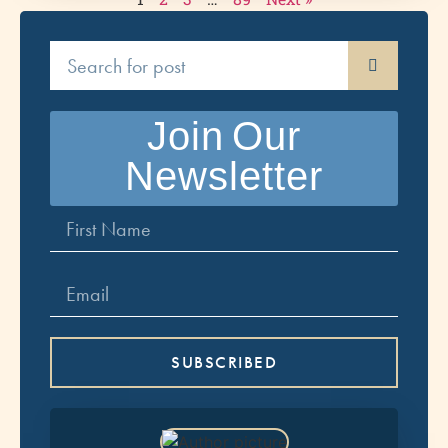
Join Our
Newsletter
SUBSCRIBED