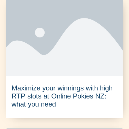
Maximize your winnings with high
RTP slots at Online Pokies NZ:
what you need