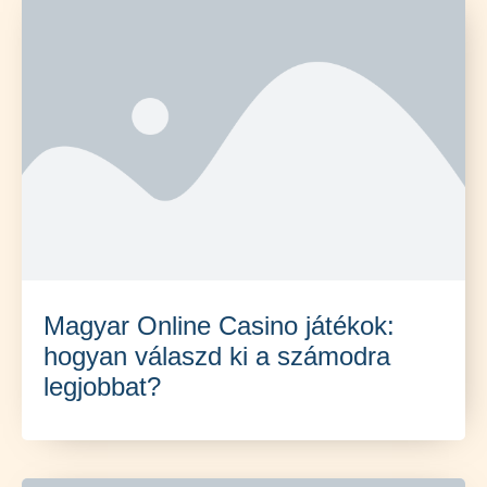
Magyar Online Casino játékok:
hogyan válaszd ki a számodra
legjobbat?