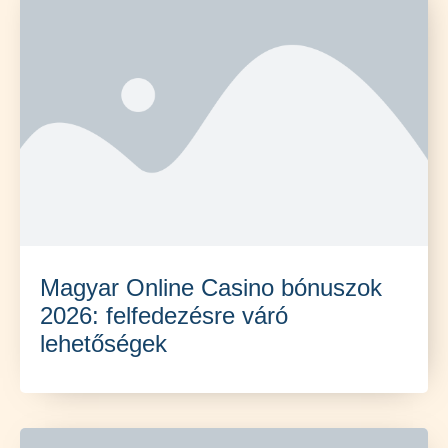
Magyar Online Casino bónuszok
2026: felfedezésre váró
lehetőségek