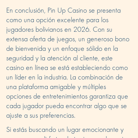
En conclusión, Pin Up Casino se presenta
como una opción excelente para los
jugadores bolivianos en 2026. Con su
extensa oferta de juegos, un generoso bono
de bienvenida y un enfoque sólido en la
seguridad y la atención al cliente, este
casino en línea se está estableciendo como
un líder en la industria. La combinación de
una plataforma amigable y múltiples
opciones de entretenimientos garantiza que
cada jugador pueda encontrar algo que se
ajuste a sus preferencias.
Si estás buscando un lugar emocionante y