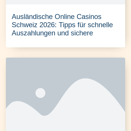
Ausländische Online Casinos
Schweiz 2026: Tipps für schnelle
Auszahlungen und sichere