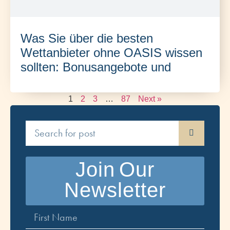
Was Sie über die besten
Wettanbieter ohne OASIS wissen
sollten: Bonusangebote und
1
2
3
…
87
Next »
Join Our
Newsletter