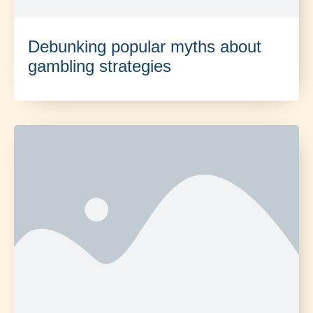
Debunking popular myths about
gambling strategies