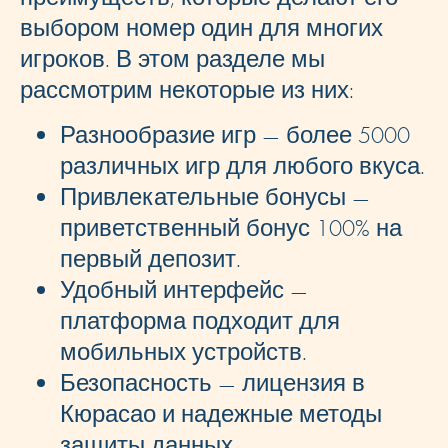
выбором номер один для многих
игроков. В этом разделе мы
рассмотрим некоторые из них:
Разнообразие игр — более 5000
различных игр для любого вкуса.
Привлекательные бонусы —
приветственный бонус 100% на
первый депозит.
Удобный интерфейс —
платформа подходит для
мобильных устройств.
Безопасность — лицензия в
Кюрасао и надежные методы
защиты данных.