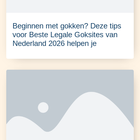
Beginnen met gokken? Deze tips
voor Beste Legale Goksites van
Nederland 2026 helpen je