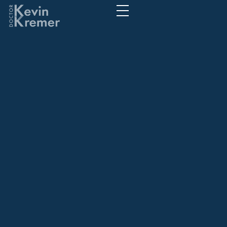
Промо-акции
2026 года:
удивительные
бонусы для
поклонников
Pin-Up