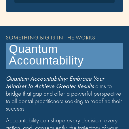
SOMETHING BIG IS IN THE WORKS
Quantum
Accountability
Quantum Accountability: Embrace Your
Mindset To Achieve Greater Results
aims to
bridge that gap and offer a powerful perspective
to all dental practitioners seeking to redefine their
success.
Accountability can shape every decision, every
action, and, consequently, the trajectory of your