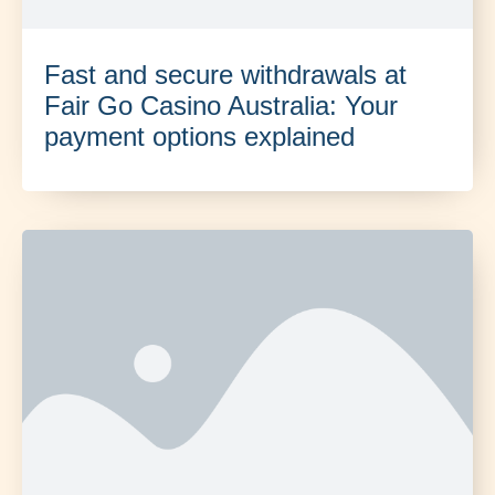
Fast and secure withdrawals at
Fair Go Casino Australia: Your
payment options explained