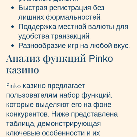
Быстрая регистрация без
лишних формальностей.
Поддержка местной валюты для
удобства транзакций.
Разнообразие игр на любой вкус.
Анализ функций Pinko
казино
Pinko казино предлагает
пользователям набор функций,
которые выделяют его на фоне
конкурентов. Ниже представлена
таблица, демонстрирующая
ключевые особенности и их