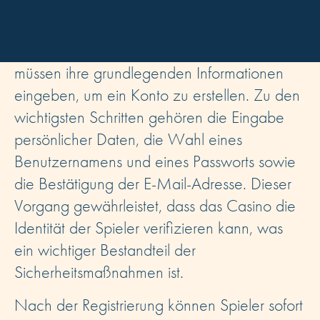
Vielzahl von Spielen und Angeboten zu
erhalten. Der Prozess ist in der Regel einfach
und benutzerfreundlich gestaltet. Spieler
müssen ihre grundlegenden Informationen
eingeben, um ein Konto zu erstellen. Zu den
wichtigsten Schritten gehören die Eingabe
persönlicher Daten, die Wahl eines
Benutzernamens und eines Passworts sowie
die Bestätigung der E-Mail-Adresse. Dieser
Vorgang gewährleistet, dass das Casino die
Identität der Spieler verifizieren kann, was
ein wichtiger Bestandteil der
Sicherheitsmaßnahmen ist.
Nach der Registrierung können Spieler sofort