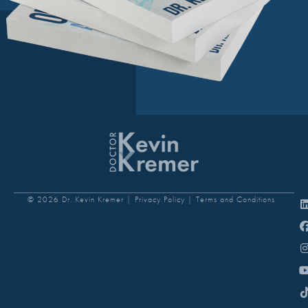
© 2026 Dr. Kevin Kremer |
Privacy Policy |
Terms and Conditions