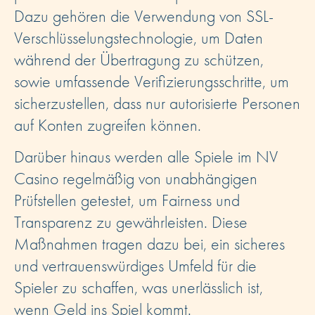
Dazu gehören die Verwendung von SSL-
Verschlüsselungstechnologie, um Daten
während der Übertragung zu schützen,
sowie umfassende Verifizierungsschritte, um
sicherzustellen, dass nur autorisierte Personen
auf Konten zugreifen können.
Darüber hinaus werden alle Spiele im NV
Casino regelmäßig von unabhängigen
Prüfstellen getestet, um Fairness und
Transparenz zu gewährleisten. Diese
Maßnahmen tragen dazu bei, ein sicheres
und vertrauenswürdiges Umfeld für die
Spieler zu schaffen, was unerlässlich ist,
wenn Geld ins Spiel kommt.