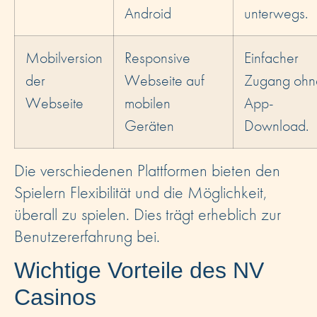
Android
unterwegs.
Mobilversion
Responsive
Einfacher
der
Webseite auf
Zugang ohn
Webseite
mobilen
App-
Geräten
Download.
Die verschiedenen Plattformen bieten den
Spielern Flexibilität und die Möglichkeit,
überall zu spielen. Dies trägt erheblich zur
Benutzererfahrung bei.
Wichtige Vorteile des NV
Casinos