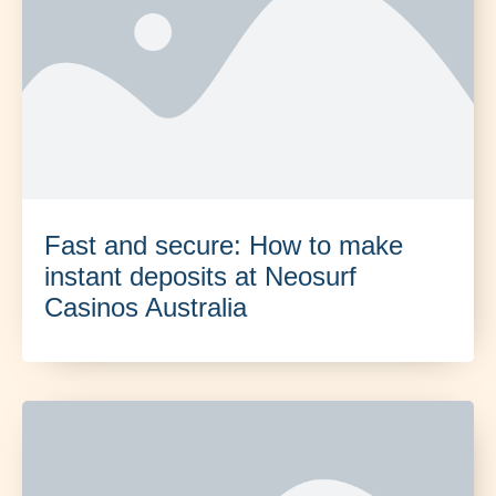
Fast and secure: How to make
instant deposits at Neosurf
Casinos Australia