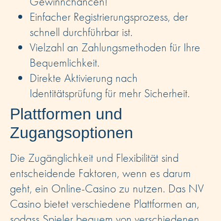
Gewinnchancen!
Einfacher Registrierungsprozess, der
schnell durchführbar ist.
Vielzahl an Zahlungsmethoden für Ihre
Bequemlichkeit.
Direkte Aktivierung nach
Identitätsprüfung für mehr Sicherheit.
Plattformen und
Zugangsoptionen
Die Zugänglichkeit und Flexibilität sind
entscheidende Faktoren, wenn es darum
geht, ein Online-Casino zu nutzen. Das NV
Casino bietet verschiedene Plattformen an,
sodass Spieler bequem von verschiedenen