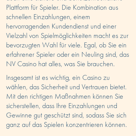
Plattform für Spieler. Die Kombination aus
schnellen Einzahlungen, einem
hervorragenden Kundendienst und einer
Vielzahl von Spielmöglichkeiten macht es zur
bevorzugten Wahl für viele. Egal, ob Sie ein
erfahrener Spieler oder ein Neuling sind, das
NV Casino hat alles, was Sie brauchen.
Insgesamt ist es wichtig, ein Casino zu
wählen, das Sicherheit und Vertrauen bietet.
Mit den richtigen Maßnahmen können Sie
sicherstellen, dass Ihre Einzahlungen und
Gewinne gut geschützt sind, sodass Sie sich
ganz auf das Spielen konzentrieren können.