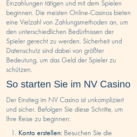
Einzahlungen tätigen und mit dem Spielen
beginnen. Die meisten Online-Casinos bieten
eine Vielzahl von Zahlungsmethoden an, um
den unterschiedlichen Bedürfnissen der
Spieler gerecht zu werden. Sicherheit und
Datenschutz sind dabei von größter
Bedeutung, um das Geld der Spieler zu
schützen.
So starten Sie im NV Casino
Der Einstieg im NV Casino ist unkompliziert
und sicher. Befolgen Sie diese Schritte, um
Ihre Reise zu beginnen:
Konto erstellen:
Besuchen Sie die