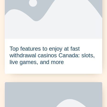
Top features to enjoy at fast
withdrawal casinos Canada: slots,
live games, and more