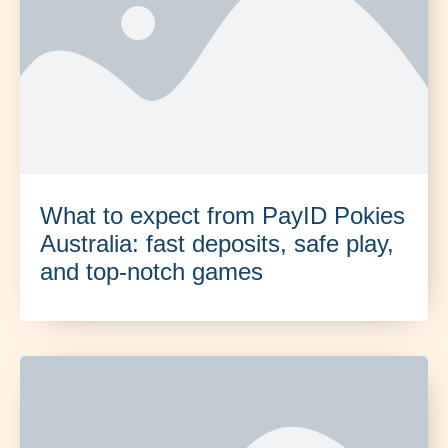
What to expect from PayID Pokies
Australia: fast deposits, safe play,
and top-notch games