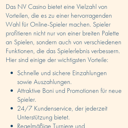
Das NV Casino bietet eine Vielzahl von
Vorteilen, die es zu einer hervorragenden
Wahl für Online-Spieler machen. Spieler
profitieren nicht nur von einer breiten Palette
an Spielen, sondern auch von verschiedenen
Funktionen, die das Spielerlebnis verbessern.
Hier sind einige der wichtigsten Vorteile:
Schnelle und sichere Einzahlungen
sowie Auszahlungen.
Attraktive Boni und Promotionen für neue
Spieler.
24/7 Kundenservice, der jederzeit
Unterstützung bietet.
Regelmäßige Turniere und