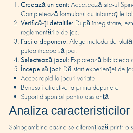
Creează un cont:
Accesează site-ul Spin
Completează formularul cu informațiile ta
Verifică-ți detaliile:
După înregistrare, este
reglementările de joc.
Faci o depunere:
Alege metoda de plată 
putea începe să joci.
Selectează jocul:
Explorează biblioteca de
Începe să joci:
Dă start experienței de jo
Acces rapid la jocuri variate
Bonusuri atractive la prima depunere
Suport disponibil pentru asistență
Analiza caracteristicilor
Spinogambino casino se diferențiază printr-o seri