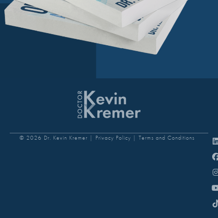
© 2026 Dr. Kevin Kremer |
Privacy Policy |
Terms and Conditions