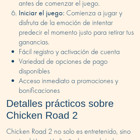
antes de comenzar el juego.
Iniciar el juego:
Comienza a jugar y
disfruta de la emoción de intentar
predecir el momento justo para retirar tus
ganancias.
Fácil registro y activación de cuenta
Variedad de opciones de pago
disponibles
Acceso inmediato a promociones y
bonificaciones
Detalles prácticos sobre
Chicken Road 2
Chicken Road 2 no solo es entretenido, sino