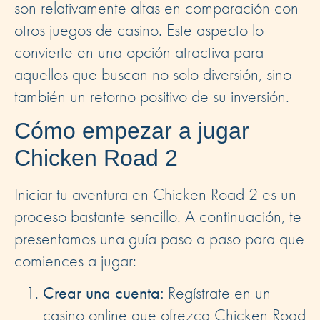
son relativamente altas en comparación con
otros juegos de casino. Este aspecto lo
convierte en una opción atractiva para
aquellos que buscan no solo diversión, sino
también un retorno positivo de su inversión.
Cómo empezar a jugar
Chicken Road 2
Iniciar tu aventura en Chicken Road 2 es un
proceso bastante sencillo. A continuación, te
presentamos una guía paso a paso para que
comiences a jugar:
Crear una cuenta:
Regístrate en un
casino online que ofrezca Chicken Road