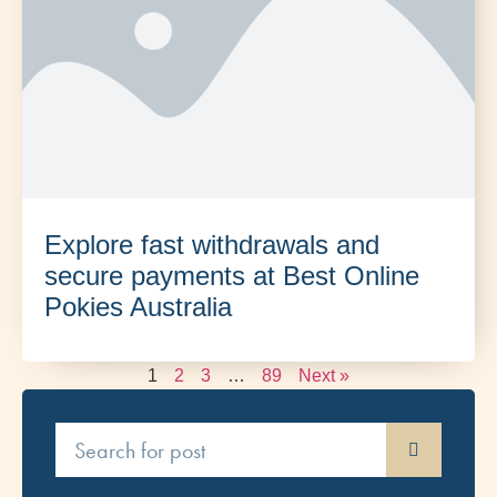
Explore fast withdrawals and
secure payments at Best Online
Pokies Australia
1
2
3
…
89
Next »