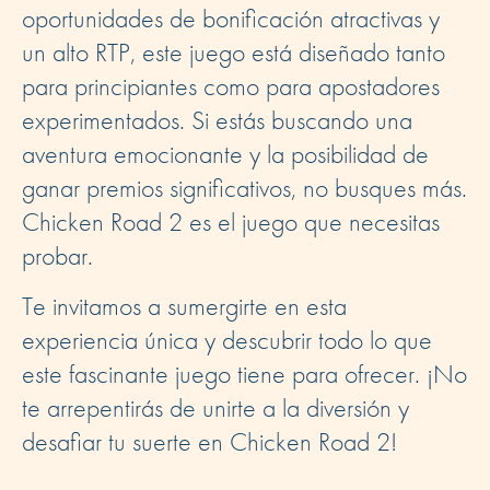
oportunidades de bonificación atractivas y
un alto RTP, este juego está diseñado tanto
para principiantes como para apostadores
experimentados. Si estás buscando una
aventura emocionante y la posibilidad de
ganar premios significativos, no busques más.
Chicken Road 2 es el juego que necesitas
probar.
Te invitamos a sumergirte en esta
experiencia única y descubrir todo lo que
este fascinante juego tiene para ofrecer. ¡No
te arrepentirás de unirte a la diversión y
desafiar tu suerte en Chicken Road 2!