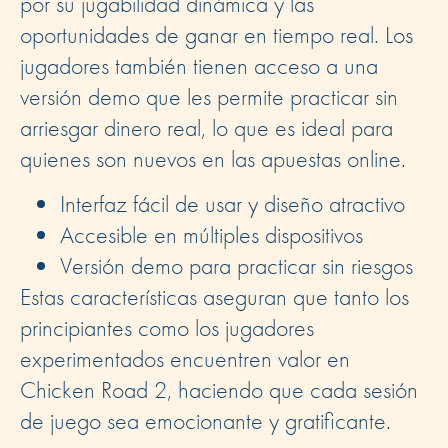
por su jugabilidad dinámica y las
oportunidades de ganar en tiempo real. Los
jugadores también tienen acceso a una
versión demo que les permite practicar sin
arriesgar dinero real, lo que es ideal para
quienes son nuevos en las apuestas online.
Interfaz fácil de usar y diseño atractivo
Accesible en múltiples dispositivos
Versión demo para practicar sin riesgos
Estas características aseguran que tanto los
principiantes como los jugadores
experimentados encuentren valor en
Chicken Road 2, haciendo que cada sesión
de juego sea emocionante y gratificante.