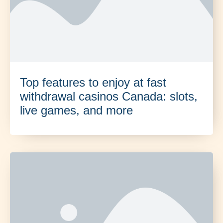
Top features to enjoy at fast
withdrawal casinos Canada: slots,
live games, and more