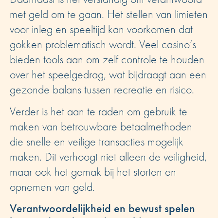
met geld om te gaan. Het stellen van limieten
voor inleg en speeltijd kan voorkomen dat
gokken problematisch wordt. Veel casino’s
bieden tools aan om zelf controle te houden
over het speelgedrag, wat bijdraagt aan een
gezonde balans tussen recreatie en risico.
Verder is het aan te raden om gebruik te
maken van betrouwbare betaalmethoden
die snelle en veilige transacties mogelijk
maken. Dit verhoogt niet alleen de veiligheid,
maar ook het gemak bij het storten en
opnemen van geld.
Verantwoordelijkheid en bewust spelen