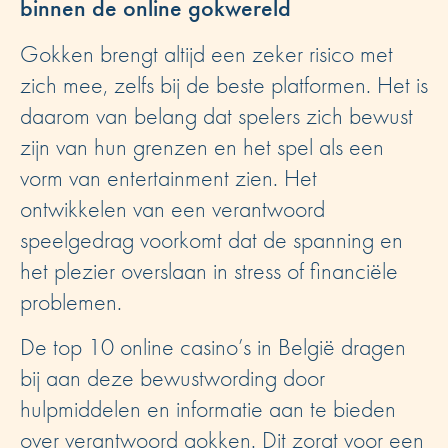
binnen de online gokwereld
Gokken brengt altijd een zeker risico met
zich mee, zelfs bij de beste platformen. Het is
daarom van belang dat spelers zich bewust
zijn van hun grenzen en het spel als een
vorm van entertainment zien. Het
ontwikkelen van een verantwoord
speelgedrag voorkomt dat de spanning en
het plezier overslaan in stress of financiële
problemen.
De top 10 online casino’s in België dragen
bij aan deze bewustwording door
hulpmiddelen en informatie aan te bieden
over verantwoord gokken. Dit zorgt voor een