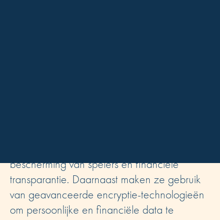
Kenmerken van veilige online casino’s in
België
Veiligheid binnen de top 10 online casino’s
in België wordt gewaarborgd door
verschillende maatregelen. Allereerst
beschikken deze casino’s over de nodige
licenties die door de Belgische
Kansspelcommissie worden uitgegeven. Dit
betekent dat ze voldoen aan strikte
regelgeving op het gebied van eerlijk spel,
bescherming van spelers en financiële
transparantie. Daarnaast maken ze gebruik
van geavanceerde encryptie-technologieën
om persoonlijke en financiële data te