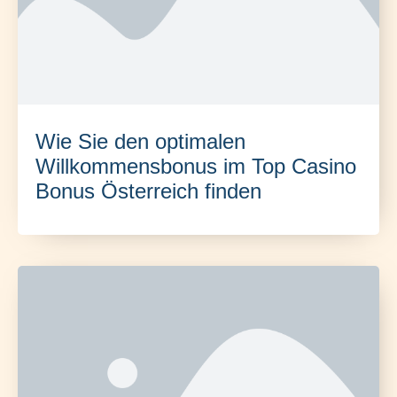
Wie Sie den optimalen
Willkommensbonus im Top Casino
Bonus Österreich finden