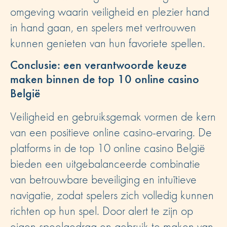
omgeving waarin veiligheid en plezier hand
in hand gaan, en spelers met vertrouwen
kunnen genieten van hun favoriete spellen.
Conclusie: een verantwoorde keuze
maken binnen de top 10 online casino
België
Veiligheid en gebruiksgemak vormen de kern
van een positieve online casino-ervaring. De
platforms in de top 10 online casino België
bieden een uitgebalanceerde combinatie
van betrouwbare beveiliging en intuïtieve
navigatie, zodat spelers zich volledig kunnen
richten op hun spel. Door alert te zijn op
eigen speelgedrag en gebruik te maken van