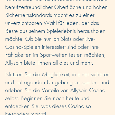
benutzerfreundlicher Oberfläche und hohen
Sicherheitsstandards macht es zu einer
unverzichtbaren Wahl für jeden, der das
Beste aus seinem Spielerlebnis herausholen
möchte. Ob Sie nun an Slots oder Live-
Casino-Spielen interessiert sind oder Ihre
Fähigkeiten im Sportwetten testen möchten,
Allyspin bietet Ihnen all dies und mehr.
Nutzen Sie die Möglichkeit, in einer sicheren
und aufregenden Umgebung zu spielen, und
erleben Sie die Vorteile von Allyspin Casino
selbst. Beginnen Sie noch heute und
entdecken Sie, was dieses Casino so
besonders macht!