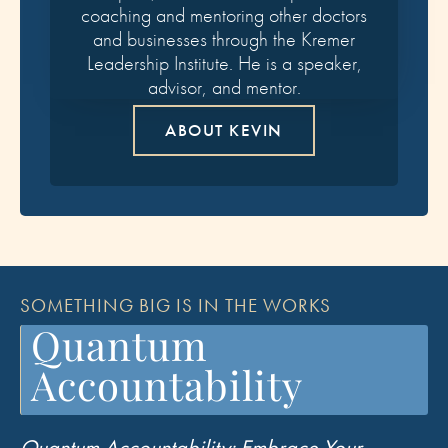
coaching and mentoring other doctors
and businesses through the Kremer
Leadership Institute. He is a speaker,
advisor, and mentor.
ABOUT KEVIN
SOMETHING BIG IS IN THE WORKS
Quantum
Accountability
Quantum Accountability: Embrace Your