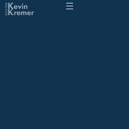
Warum Allyspin
Casino die beste
Wahl für
Sportwetten 2026
ist