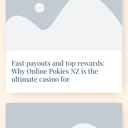
Fast payouts and top rewards:
Why Online Pokies NZ is the
ultimate casino for