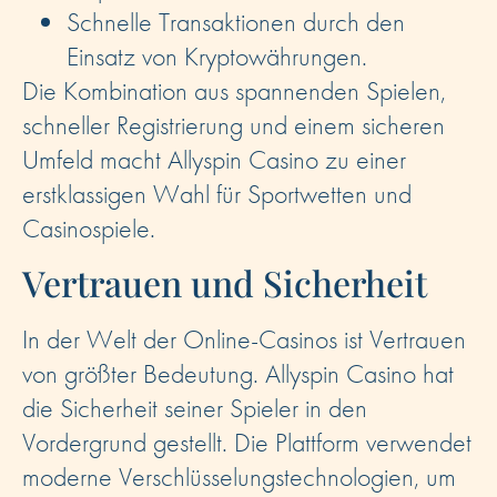
Schnelle Transaktionen durch den
Einsatz von Kryptowährungen.
Die Kombination aus spannenden Spielen,
schneller Registrierung und einem sicheren
Umfeld macht Allyspin Casino zu einer
erstklassigen Wahl für Sportwetten und
Casinospiele.
Vertrauen und Sicherheit
In der Welt der Online-Casinos ist Vertrauen
von größter Bedeutung. Allyspin Casino hat
die Sicherheit seiner Spieler in den
Vordergrund gestellt. Die Plattform verwendet
moderne Verschlüsselungstechnologien, um