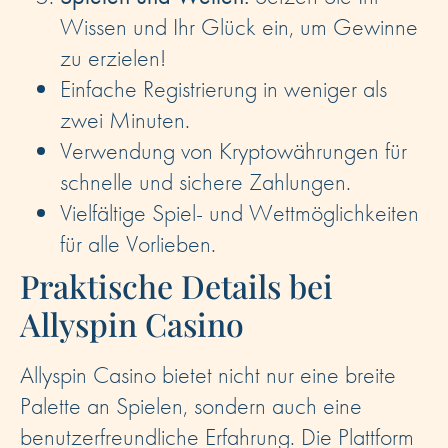
Wissen und Ihr Glück ein, um Gewinne
zu erzielen!
Einfache Registrierung in weniger als
zwei Minuten.
Verwendung von Kryptowährungen für
schnelle und sichere Zahlungen.
Vielfältige Spiel- und Wettmöglichkeiten
für alle Vorlieben.
Praktische Details bei
Allyspin Casino
Allyspin Casino bietet nicht nur eine breite
Palette an Spielen, sondern auch eine
benutzerfreundliche Erfahrung. Die Plattform