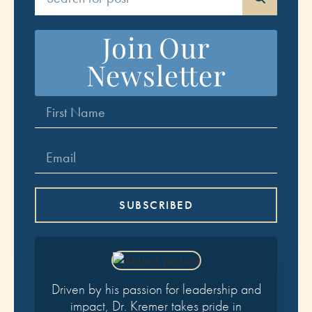
Join Our
Newsletter
SUBSCRIBED
Driven by his passion for leadership and
impact, Dr. Kremer takes pride in