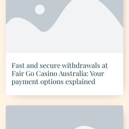
Fast and secure withdrawals at
Fair Go Casino Australia: Your
payment options explained