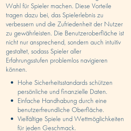
Wahl für Spieler machen. Diese Vorteile
tragen dazu bei, das Spielerlebnis zu
verbessern und die Zufriedenheit der Nutzer
zu gewährleisten. Die Benutzeroberfläche ist
nicht nur ansprechend, sondern auch intuitiv
gestaltet, sodass Spieler aller
Erfahrungsstufen problemlos navigieren
können.
Hohe Sicherheitsstandards schützen
persönliche und finanzielle Daten.
Einfache Handhabung durch eine
benutzerfreundliche Oberfläche.
Vielfältige Spiele und Wettmöglichkeiten
für jeden Geschmack.