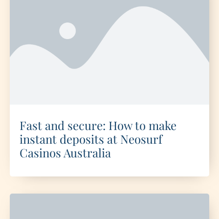
Fast and secure: How to make
instant deposits at Neosurf
Casinos Australia