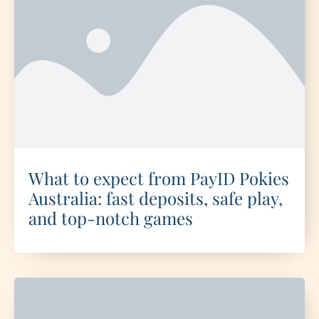
What to expect from PayID Pokies
Australia: fast deposits, safe play,
and top-notch games