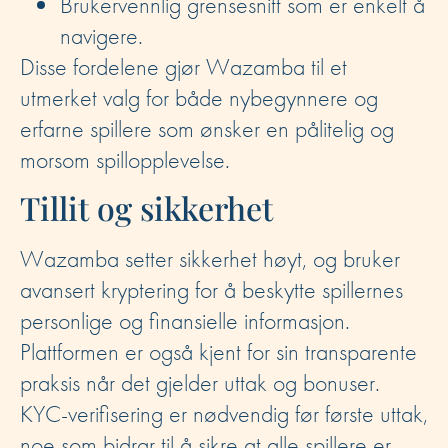
Brukervennlig grensesnitt som er enkelt å
navigere.
Disse fordelene gjør Wazamba til et
utmerket valg for både nybegynnere og
erfarne spillere som ønsker en pålitelig og
morsom spillopplevelse.
Tillit og sikkerhet
Wazamba setter sikkerhet høyt, og bruker
avansert kryptering for å beskytte spillernes
personlige og finansielle informasjon.
Plattformen er også kjent for sin transparente
praksis når det gjelder uttak og bonuser.
KYC-verifisering er nødvendig før første uttak,
noe som bidrar til å sikre at alle spillere er