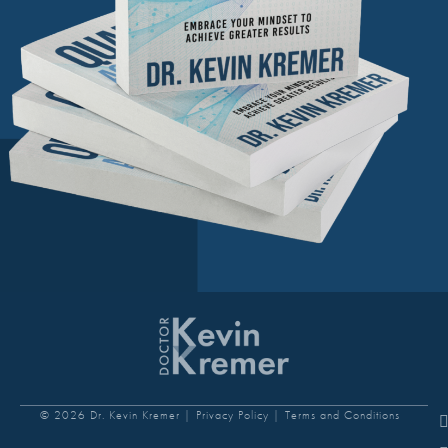
© 2026 Dr. Kevin Kremer |
Privacy Policy |
Terms and Conditions