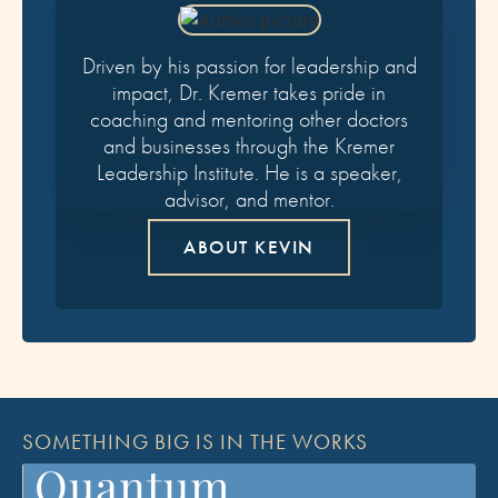
Driven by his passion for leadership and
impact, Dr. Kremer takes pride in
coaching and mentoring other doctors
and businesses through the Kremer
Leadership Institute. He is a speaker,
advisor, and mentor.
ABOUT KEVIN
SOMETHING BIG IS IN THE WORKS
Quantum