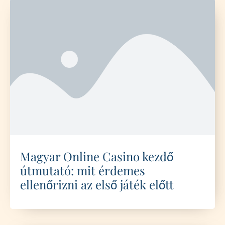
Magyar Online Casino kezdő
útmutató: mit érdemes
ellenőrizni az első játék előtt