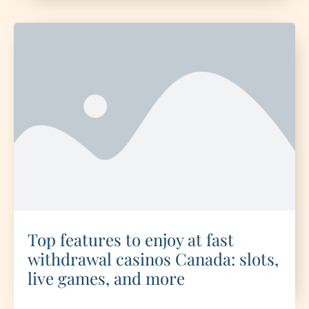
Top features to enjoy at fast
withdrawal casinos Canada: slots,
live games, and more