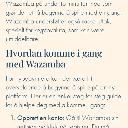
Wazamba på under to minutter, noe som
gjør det lett å begynne å spille med en gang.
Wazamba understøtter også raske uttak,
spesielt for kryptovaluta, som kan være
umiddelbare.
Hvordan komme i gang
med Wazamba
For nybegynnere kan det være litt
overveldende å begynne å spille på en ny
plattform. Her er en enkel steg-for-steg guide
for å hjelpe deg med å komme i gang:
Opprett en konto:
Gå til Wazamba sin
nettside og klikk på registrer. Du må