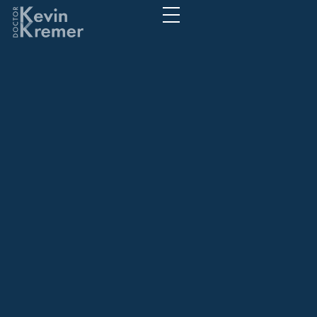
Wazamba bonus
sportsbetting og
casino:
nybegynnerguide
til funksjoner
Wazamba Casino er en populær plattform
for online spilling, spesielt blant norske